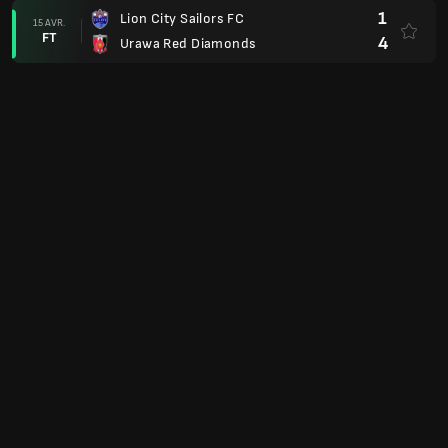
1
Lion City Sailors FC
15 AVR.
FT
4
Urawa Red Diamonds