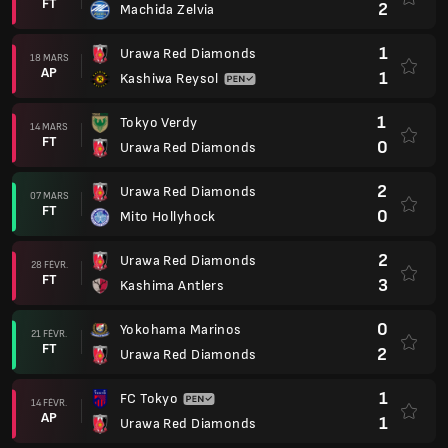
FT
2
Machida Zelvia
1
Urawa Red Diamonds
18 MARS
AP
1
Kashiwa Reysol
1
Tokyo Verdy
14 MARS
FT
0
Urawa Red Diamonds
2
Urawa Red Diamonds
07 MARS
FT
0
Mito Hollyhock
2
Urawa Red Diamonds
28 FÉVR.
FT
3
Kashima Antlers
0
Yokohama Marinos
21 FÉVR.
FT
2
Urawa Red Diamonds
1
FC Tokyo
14 FÉVR.
AP
1
Urawa Red Diamonds