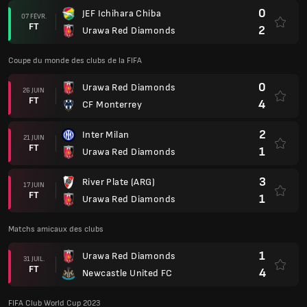
0
JEF Ichihara Chiba
07 FÉVR.
FT
2
Urawa Red Diamonds
Coupe du monde des clubs de la FIFA
0
Urawa Red Diamonds
26 JUIN
FT
4
CF Monterrey
2
Inter Milan
21 JUIN
FT
1
Urawa Red Diamonds
3
River Plate (ARG)
17 JUIN
FT
1
Urawa Red Diamonds
Matchs amicaux des clubs
1
Urawa Red Diamonds
31 JUIL.
FT
4
Newcastle United FC
FIFA Club World Cup 2023