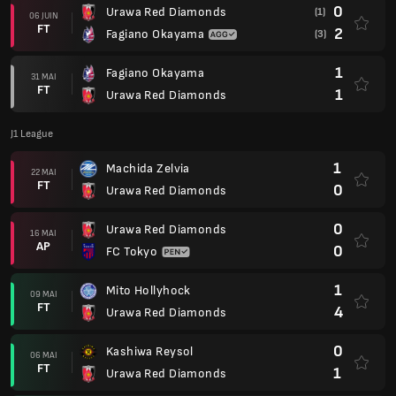
0
Urawa Red Diamonds
(1)
06 JUIN
FT
2
Fagiano Okayama
(3)
1
Fagiano Okayama
31 MAI
FT
1
Urawa Red Diamonds
J1 League
1
Machida Zelvia
22 MAI
FT
0
Urawa Red Diamonds
0
Urawa Red Diamonds
16 MAI
AP
0
FC Tokyo
1
Mito Hollyhock
09 MAI
FT
4
Urawa Red Diamonds
0
Kashiwa Reysol
06 MAI
FT
1
Urawa Red Diamonds