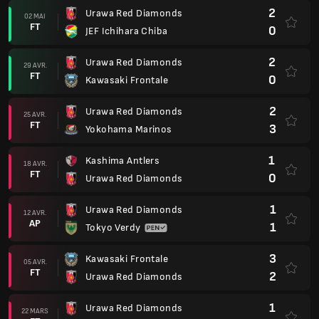
2
Urawa Red Diamonds
02 MAI
FT
0
JEF Ichihara Chiba
2
Urawa Red Diamonds
29 AVR.
FT
0
Kawasaki Frontale
2
Urawa Red Diamonds
25 AVR.
FT
3
Yokohama Marinos
1
Kashima Antlers
18 AVR.
FT
0
Urawa Red Diamonds
1
Urawa Red Diamonds
12 AVR.
AP
1
Tokyo Verdy
3
Kawasaki Frontale
05 AVR.
FT
2
Urawa Red Diamonds
1
Urawa Red Diamonds
22 MARS