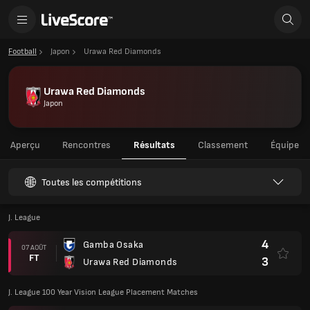
Football
Japon
Urawa Red Diamonds
Urawa Red Diamonds
Japon
Aperçu
Rencontres
Résultats
Classement
Équipe
Toutes les compétitions
J. League
4
Gamba Osaka
07 AOÛT
FT
3
Urawa Red Diamonds
J. League 100 Year Vision League Placement Matches