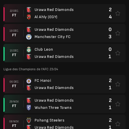
2
Urawa Red Diamonds
22 DÉC.
FT
4
Al Ahly (EGY)
0
Urawa Red Diamonds
19 DÉC.
FT
3
Manchester City FC
0
Club Leon
15 DÉC.
FT
1
Urawa Red Diamonds
Ligue des Champions de l'AFC 23/24
2
FC Hanoi
06 DÉC.
FT
1
Urawa Red Diamonds
2
Urawa Red Diamonds
29 NOV.
FT
1
Wuhan Three Towns
2
Pohang Steelers
08 NOV.
FT
1
Urawa Red Diamonds