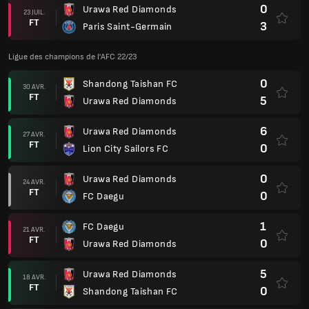
0
Urawa Red Diamonds
23 JUIL.
FT
3
Paris Saint-Germain
Ligue des champions de l'AFC 22/23
0
Shandong Taishan FC
30 AVR.
FT
5
Urawa Red Diamonds
6
Urawa Red Diamonds
27 AVR.
FT
0
Lion City Sailors FC
0
Urawa Red Diamonds
24 AVR.
FT
0
FC Daegu
1
FC Daegu
21 AVR.
FT
0
Urawa Red Diamonds
5
Urawa Red Diamonds
18 AVR.
FT
0
Shandong Taishan FC