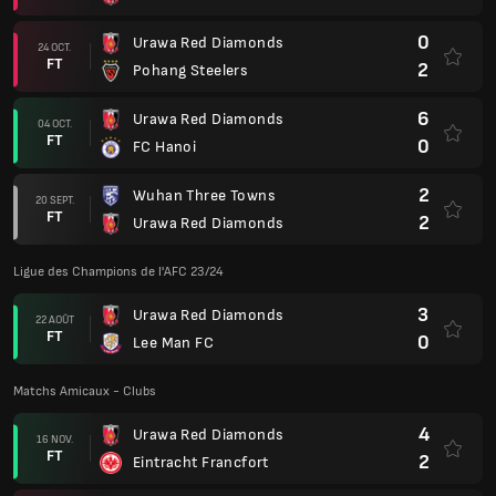
0
Urawa Red Diamonds
24 OCT.
FT
2
Pohang Steelers
6
Urawa Red Diamonds
04 OCT.
FT
0
FC Hanoi
2
Wuhan Three Towns
20 SEPT.
FT
2
Urawa Red Diamonds
Ligue des Champions de l'AFC 23/24
3
Urawa Red Diamonds
22 AOÛT
FT
0
Lee Man FC
Matchs Amicaux - Clubs
4
Urawa Red Diamonds
16 NOV.
FT
2
Eintracht Francfort