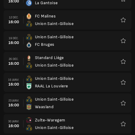
16:00
La Gantoise
Favoris
FC Malines
12 DÉC.
16:00
Union Saint-Gilloise
Favoris
Union Saint-Gilloise
19 DÉC.
16:00
FC Bruges
Favoris
Standard Liège
26 DÉC.
16:00
Union Saint-Gilloise
Favoris
Union Saint-Gilloise
16 JANV.
16:00
RAAL La Louviere
Favoris
Union Saint-Gilloise
23 JANV.
16:00
Waasland
Favoris
Zulte-Waregem
30 JANV.
16:00
Union Saint-Gilloise
Favoris