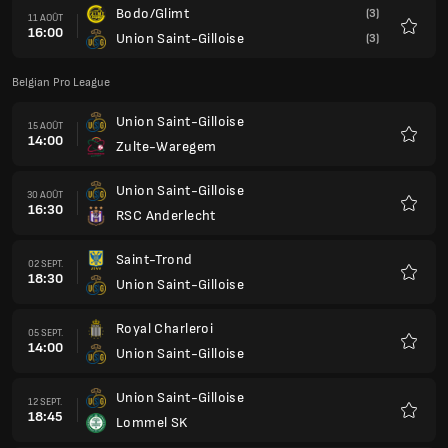
Bodo/Glimt
(3)
11 AOÛT
16:00
Union Saint-Gilloise
(3)
Favoris
Belgian Pro League
Union Saint-Gilloise
15 AOÛT
14:00
Zulte-Waregem
Favoris
Union Saint-Gilloise
30 AOÛT
16:30
RSC Anderlecht
Favoris
Saint-Trond
02 SEPT.
18:30
Union Saint-Gilloise
Favoris
Royal Charleroi
05 SEPT.
14:00
Union Saint-Gilloise
Favoris
Union Saint-Gilloise
12 SEPT.
18:45
Lommel SK
Favoris