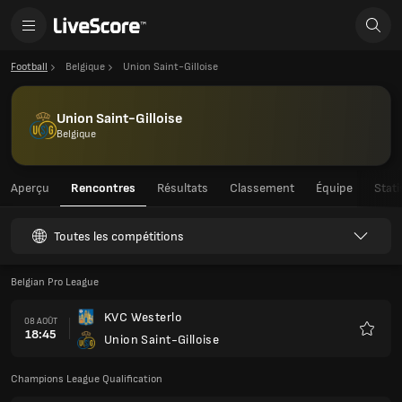
Football
Belgique
Union Saint-Gilloise
Union Saint-Gilloise
Belgique
Aperçu
Rencontres
Résultats
Classement
Équipe
Stati
Toutes les compétitions
Belgian Pro League
KVC Westerlo
08 AOÛT
18:45
Union Saint-Gilloise
Favoris
Champions League Qualification