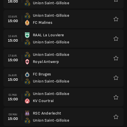
16:00
Union Saint-Gilloise
Favoris
Union Saint-Gilloise
03 AVR.
15:00
FC Malines
Favoris
RAAL La Louviere
10 AVR.
15:00
Union Saint-Gilloise
Favoris
Union Saint-Gilloise
17 AVR.
15:00
Royal Antwerp
Favoris
FC Bruges
24 AVR.
15:00
Union Saint-Gilloise
Favoris
Union Saint-Gilloise
01 MAI
15:00
KV Courtrai
Favoris
RSC Anderlecht
08 MAI
15:00
Union Saint-Gilloise
Favoris