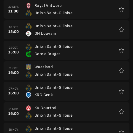
Royal Antwerp
20 SEPT.
11:30
Union Saint-Gilloise
Favoris
Union Saint-Gilloise
10 OCT.
15:00
OH Louvain
Favoris
Union Saint-Gilloise
24 OCT.
15:00
Cercle Bruges
Favoris
Waasland
31 OCT.
16:00
Union Saint-Gilloise
Favoris
Union Saint-Gilloise
07 NOV.
16:00
KRC Genk
Favoris
KV Courtrai
21 NOV.
16:00
Union Saint-Gilloise
Favoris
Union Saint-Gilloise
28 NOV.