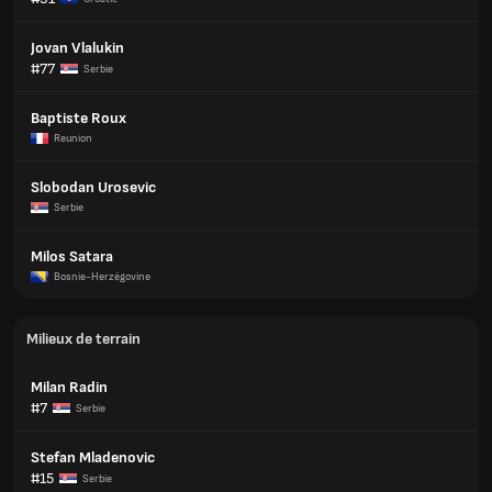
Jovan Vlalukin
#77
Serbie
Baptiste Roux
Reunion
Slobodan Urosevic
Serbie
Milos Satara
Bosnie-Herzégovine
Milieux de terrain
Milan Radin
#7
Serbie
Stefan Mladenovic
#15
Serbie