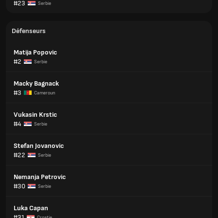
#23
Serbie
Défenseurs
Matija Popovic
#2
Serbie
Macky Bagnack
#3
Cameroun
Vukasin Krstic
#4
Serbie
Stefan Jovanovic
#22
Serbie
Nemanja Petrovic
#30
Serbie
Luka Capan
#31
Croatie