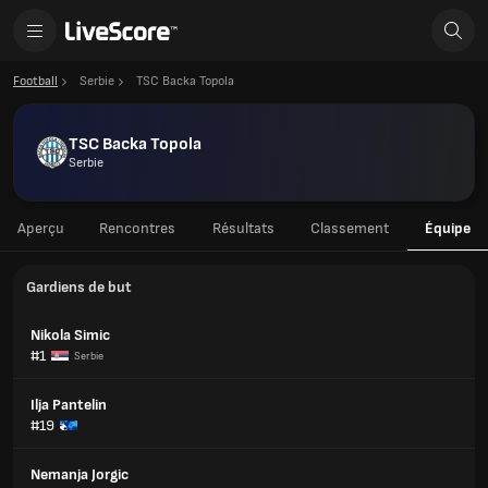
Football
Serbie
TSC Backa Topola
TSC Backa Topola
Serbie
Aperçu
Rencontres
Résultats
Classement
Équipe
Gardiens de but
Nikola Simic
#1
Serbie
Ilja Pantelin
#19
Nemanja Jorgic