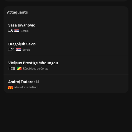
Attaquants
Sasa Jovanovic
#8
Serbie
Dragoljub Savic
#21
Serbie
Vieljeux Prestige Mboungou
#29
République du Congo
Andrej Todoroski
Macédoine du Nord