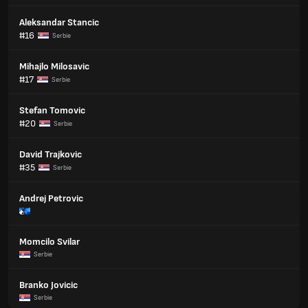
Aleksandar Stancic
#16
Serbie
Mihajlo Milosavic
#17
Serbie
Stefan Tomovic
#20
Serbie
David Trajkovic
#35
Serbie
Andrej Petrovic
Momcilo Svilar
Serbie
Branko Jovicic
Serbie