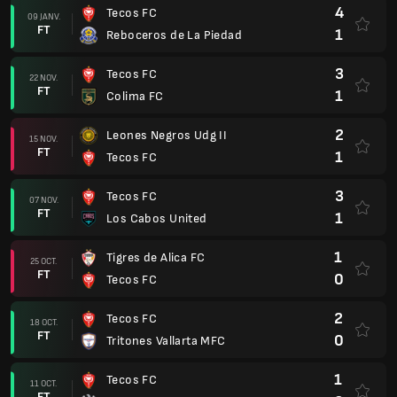
4
Tecos FC
09 JANV.
FT
1
Reboceros de La Piedad
3
Tecos FC
22 NOV.
FT
1
Colima FC
2
Leones Negros Udg II
15 NOV.
FT
1
Tecos FC
3
Tecos FC
07 NOV.
FT
1
Los Cabos United
1
Tigres de Alica FC
25 OCT.
FT
0
Tecos FC
2
Tecos FC
18 OCT.
FT
0
Tritones Vallarta MFC
1
Tecos FC
11 OCT.
FT