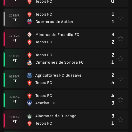
0
Tecos FC
1
Tecos FC
20 FÉVR.
FT
1
Guerreros de Autlan
3
Mineros de Fresnillo FC
14 FÉVR.
FT
2
Tecos FC
2
Tecos FC
06 FÉVR.
FT
1
Cimarrones de Sonora FC
2
Agricultores FC Guasave
01 FÉVR.
FT
5
Tecos FC
4
Tecos FC
23 JANV.
FT
3
Acatlan FC
3
Alacranes de Durango
17 JANV.
FT
1
Tecos FC