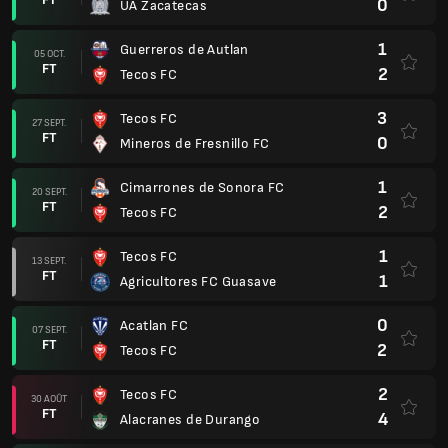
0
UA Zacatecas
1
Guerreros de Autlan
05 OCT.
FT
2
Tecos FC
3
Tecos FC
27 SEPT.
FT
0
Mineros de Fresnillo FC
1
Cimarrones de Sonora FC
20 SEPT.
FT
2
Tecos FC
1
Tecos FC
13 SEPT.
FT
1
Agricultores FC Guasave
0
Acatlan FC
07 SEPT.
FT
2
Tecos FC
2
Tecos FC
30 AOÛT
FT
4
Alacranes de Durango