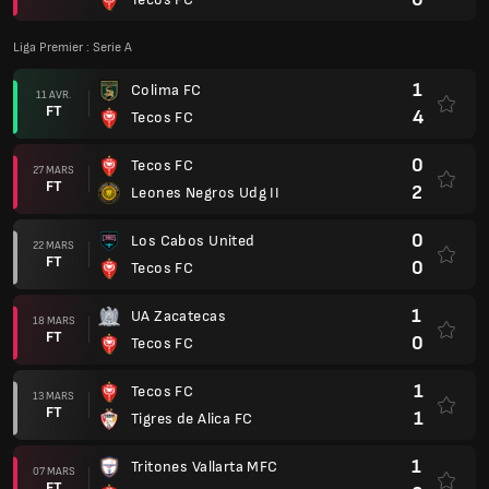
Liga Premier : Serie A
1
Colima FC
11 AVR.
FT
4
Tecos FC
0
Tecos FC
27 MARS
FT
2
Leones Negros Udg II
0
Los Cabos United
22 MARS
FT
0
Tecos FC
1
UA Zacatecas
18 MARS
FT
0
Tecos FC
1
Tecos FC
13 MARS
FT
1
Tigres de Alica FC
1
Tritones Vallarta MFC
07 MARS
FT