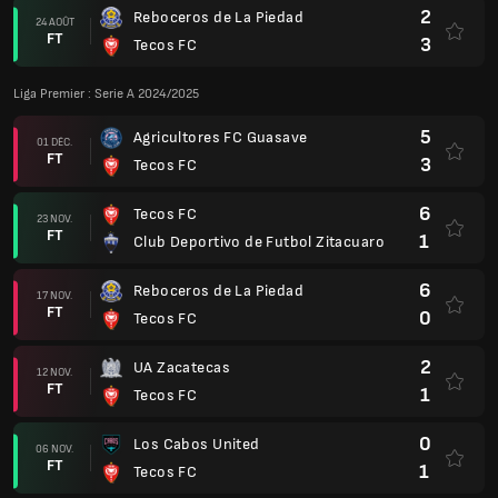
2
Reboceros de La Piedad
24 AOÛT
FT
3
Tecos FC
Liga Premier : Serie A 2024/2025
5
Agricultores FC Guasave
01 DÉC.
FT
3
Tecos FC
6
Tecos FC
23 NOV.
FT
1
Club Deportivo de Futbol Zitacuaro
6
Reboceros de La Piedad
17 NOV.
FT
0
Tecos FC
2
UA Zacatecas
12 NOV.
FT
1
Tecos FC
0
Los Cabos United
06 NOV.
FT
1
Tecos FC