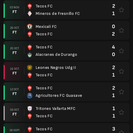
2
Tecos FC
02 NOV.
FT
1
Mineros de Fresnillo FC
0
Mexicali FC
26 OCT.
FT
2
Tecos FC
4
Tecos FC
20 OCT.
FT
0
Alacranes de Durango
2
Leones Negros Udg II
16 OCT.
FT
1
Tecos FC
2
Tecos FC
12 OCT.
FT
1
Agricultores FC Guasave
1
Tritones Vallarta MFC
05 OCT.
FT
1
Tecos FC
3
Tecos FC
28 SEPT.