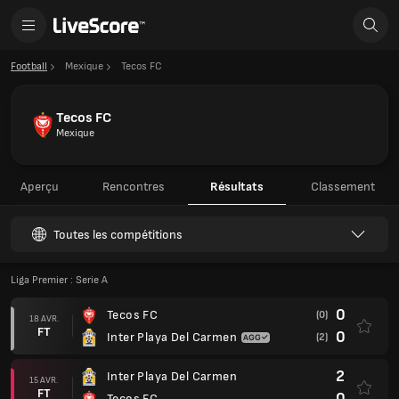
Football
Mexique
Tecos FC
Tecos FC
Mexique
Aperçu
Rencontres
Résultats
Classement
Toutes les compétitions
Liga Premier : Serie A
0
Tecos FC
(0)
18 AVR.
FT
0
Inter Playa Del Carmen
(2)
2
Inter Playa Del Carmen
15 AVR.
FT
0
Tecos FC