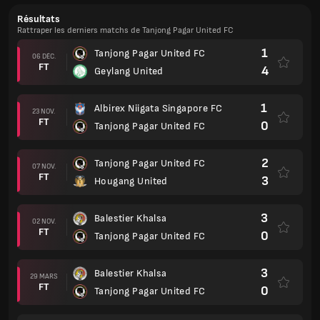
Résultats
Rattraper les derniers matchs de Tanjong Pagar United FC
1
Tanjong Pagar United FC
06 DÉC.
FT
4
Geylang United
1
Albirex Niigata Singapore FC
23 NOV.
FT
0
Tanjong Pagar United FC
2
Tanjong Pagar United FC
07 NOV.
FT
3
Hougang United
3
Balestier Khalsa
02 NOV.
FT
0
Tanjong Pagar United FC
3
Balestier Khalsa
29 MARS
FT
0
Tanjong Pagar United FC