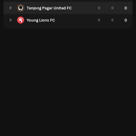
Tanjong Pagar United FC
0
8
0
0
Young Lions FC
0
9
0
0