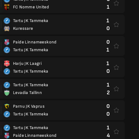
1
FC Nomme United
1
Tartu JK Tammeka
0
Kuressare
0
Paide Linnameeskond
1
Tartu JK Tammeka
1
Harju JK Laagri
0
Tartu JK Tammeka
1
Tartu JK Tammeka
2
Levadia Tallinn
0
Parnu JK Vaprus
0
Tartu JK Tammeka
1
Tartu JK Tammeka
4
Paide Linnameeskond