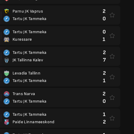
2
Parnu JK Vaprus
0
Tartu JK Tammeka
0
Tartu JK Tammeka
1
Kuressare
2
Tartu JK Tammeka
7
JK Tallinna Kalev
2
Levadia Tallinn
1
Tartu JK Tammeka
2
Trans Narva
0
Tartu JK Tammeka
1
Tartu JK Tammeka
2
Paide Linnameeskond