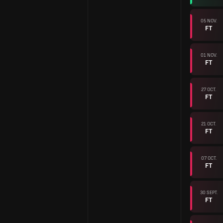
05 NOV.
FT
01 NOV.
FT
27 OCT.
FT
21 OCT.
FT
07 OCT.
FT
30 SEPT.
FT