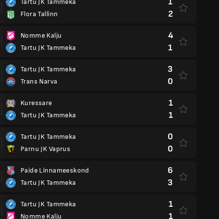
1
Tartu JK Tammeka
2
Flora Tallinn
4
Nomme Kalju
1
Tartu JK Tammeka
3
Tartu JK Tammeka
0
Trans Narva
1
Kuressare
1
Tartu JK Tammeka
0
Tartu JK Tammeka
0
Parnu JK Vaprus
6
Paide Linnameeskond
3
Tartu JK Tammeka
1
Tartu JK Tammeka
1
Nomme Kalju