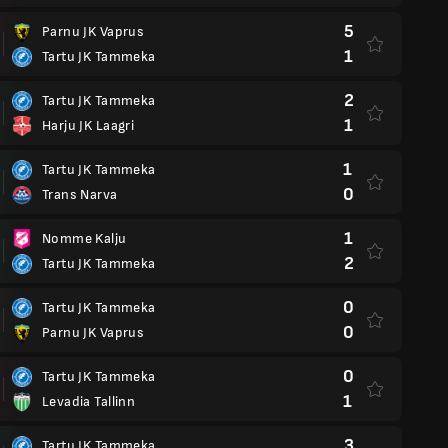
5
Parnu JK Vaprus
1
Tartu JK Tammeka
2
Tartu JK Tammeka
1
Harju JK Laagri
1
Tartu JK Tammeka
0
Trans Narva
1
Nomme Kalju
2
Tartu JK Tammeka
0
Tartu JK Tammeka
0
Parnu JK Vaprus
0
Tartu JK Tammeka
1
Levadia Tallinn
3
Tartu JK Tammeka