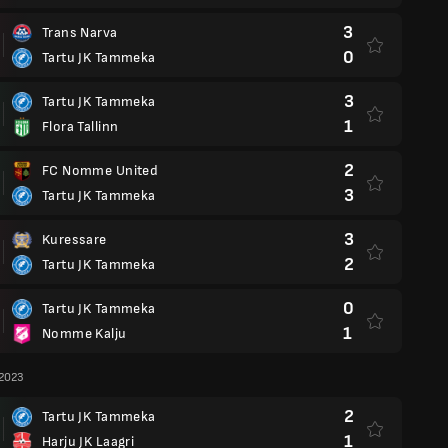
3
Trans Narva
0
Tartu JK Tammeka
3
Tartu JK Tammeka
1
Flora Tallinn
2
FC Nomme United
3
Tartu JK Tammeka
3
Kuressare
2
Tartu JK Tammeka
0
Tartu JK Tammeka
1
Nomme Kalju
 2023
2
Tartu JK Tammeka
1
Harju JK Laagri