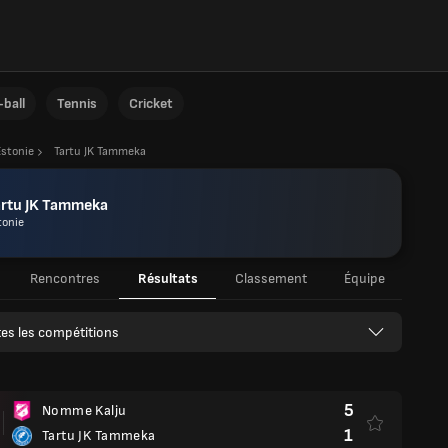
ball
Tennis
Cricket
Estonie
Tartu JK Tammeka
artu JK Tammeka
tonie
Rencontres
Résultats
Classement
Équipe
es les compétitions
5
Nomme Kalju
1
Tartu JK Tammeka