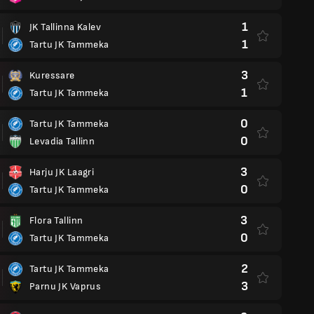
1
JK Tallinna Kalev
1
Tartu JK Tammeka
3
Kuressare
1
Tartu JK Tammeka
0
Tartu JK Tammeka
0
Levadia Tallinn
3
Harju JK Laagri
0
Tartu JK Tammeka
3
Flora Tallinn
0
Tartu JK Tammeka
2
Tartu JK Tammeka
3
Parnu JK Vaprus