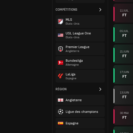
COMPÉTITIONS
11 JUIL.
FT
MLS
États-Unis
05 JUIL.
USL League One
FT
États-Unis
Premier League
Angleterre
21 JUIN
FT
Bundesliga
Allemagne
17 JUIN
LaLiga
FT
Espagne
RÉGION
13 JUIN
FT
Angleterre
Ligue des champions
30 MAI
FT
Espagne