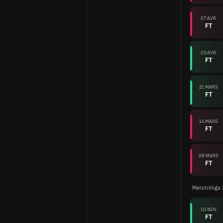
07 AVR.
FT
03 AVR.
FT
21 MARS
FT
14 MARS
FT
08 MARS
FT
Meistriliiga
10 NOV.
FT