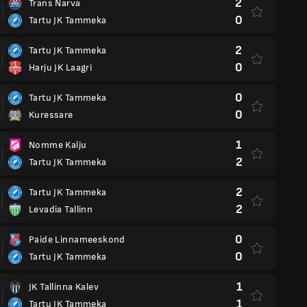
2
Trans Narva
0
Tartu JK Tammeka
2
Tartu JK Tammeka
0
Harju JK Laagri
0
Tartu JK Tammeka
0
Kuressare
1
Nomme Kalju
2
Tartu JK Tammeka
2
Tartu JK Tammeka
2
Levadia Tallinn
0
Paide Linnameeskond
0
Tartu JK Tammeka
1
JK Tallinna Kalev
1
Tartu JK Tammeka