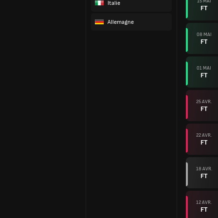
15 MAI
Italie
FT
Allemagne
08 MAI
FT
01 MAI
FT
25 AVR.
FT
22 AVR.
FT
18 AVR.
FT
12 AVR.
FT