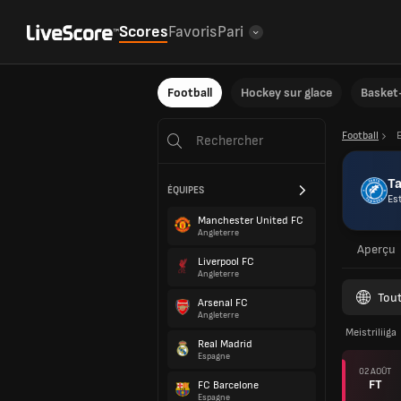
Scores
Favoris
Pari
Football
Hockey sur glace
Basket-
Football
T
ÉQUIPES
Es
Manchester United FC
Angleterre
Aperçu
Liverpool FC
Angleterre
Tout
Arsenal FC
Angleterre
Meistriliiga
Real Madrid
Espagne
02 AOÛT
FT
FC Barcelone
Espagne