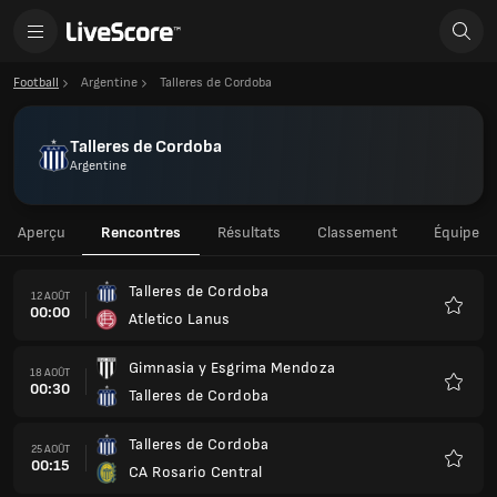
Football
Argentine
Talleres de Cordoba
Talleres de Cordoba
Argentine
Aperçu
Rencontres
Résultats
Classement
Équipe
Talleres de Cordoba
12 AOÛT
00:00
Atletico Lanus
Favoris
Gimnasia y Esgrima Mendoza
18 AOÛT
00:30
Talleres de Cordoba
Favoris
Talleres de Cordoba
25 AOÛT
00:15
CA Rosario Central
Favoris