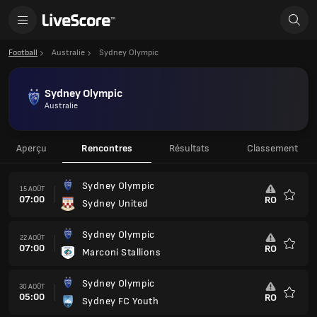
Football
Australie
Sydney Olympic
Sydney Olympic
Australie
Aperçu
Rencontres
Résultats
Classement
Sydney Olympic
15 AOÛT
07:00
RO
Sydney United
Favoris
Sydney Olympic
22 AOÛT
07:00
RO
Marconi Stallions
Favoris
Sydney Olympic
30 AOÛT
05:00
RO
Sydney FC Youth
Favoris