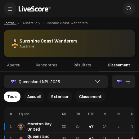
Football
Australie
Sunshine Coast Wanderers
Sunshine Coast Wanderers
Australie
Aperçu
Rencontres
Résultats
Classement
Queensland NPL 2025
Tous
Accueil
Extérieur
Classement
#
Équipe
MJ
DB
PTS
V
N
D
Moreton Bay
47
1
22
25
14
5
3
United
Queensland
42
2
22
19
13
3
6