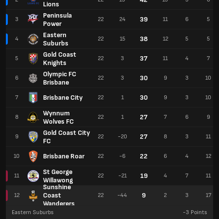
Lions
Peninsula
39
3
22
24
11
6
5
Power
Eastern
38
4
22
15
12
5
5
Suburbs
Gold Coast
37
5
22
3
11
4
7
Knights
Olympic FC
30
6
22
3
9
3
10
Brisbane
Brisbane City
30
7
22
1
9
3
10
Wynnum
27
8
22
1
7
6
9
Wolves FC
Gold Coast City
27
9
22
-20
8
3
11
FC
Brisbane Roar
22
10
22
-6
6
4
12
St George
19
11
22
-21
4
7
11
Willawong
Sunshine
Coast
9
12
22
-44
2
3
17
Wanderers
Eastern Suburbs
-3
Points