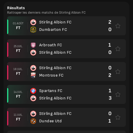
Résultats
Rattraper les derniers matchs de Stirling Albion FC
2
Stirling Albion FC
01 AOÛT
FT
0
Dumbarton FC
1
Arbroath FC
25 JUIL.
FT
0
Stirling Albion FC
0
Stirling Albion FC
18 JUIL.
FT
2
Montrose FC
1
Spartans FC
14 JUIL.
FT
3
Stirling Albion FC
0
Stirling Albion FC
11 JUIL.
FT
1
Dundee Utd