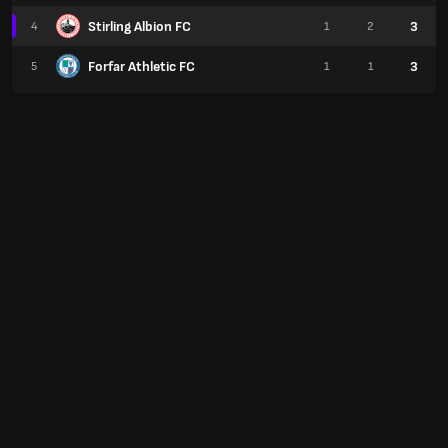
Stirling Albion FC
3
4
1
2
Forfar Athletic FC
3
5
1
1