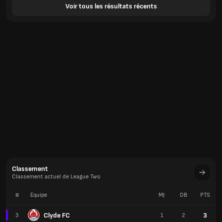
Voir tous les résultats récents
Classement
Classement actuel de League Two
#
Équipe
MJ
DB
PTS
Clyde FC
3
3
1
2