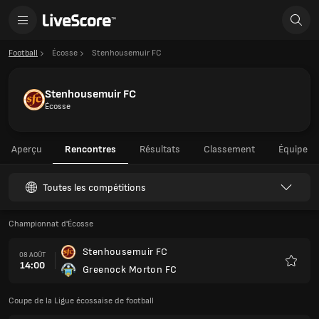
Football
Écosse
Stenhousemuir FC
Stenhousemuir FC
Écosse
Aperçu
Rencontres
Résultats
Classement
Équipe
Toutes les compétitions
Championnat d'Écosse
Stenhousemuir FC
08 AOÛT
14:00
Greenock Morton FC
Favoris
Coupe de la Ligue écossaise de football