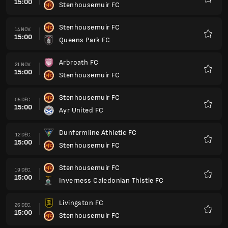
15:00
Stenhousemuir FC
Favoris
Stenhousemuir FC
14 NOV.
15:00
Queens Park FC
Favoris
Arbroath FC
21 NOV.
15:00
Stenhousemuir FC
Favoris
Stenhousemuir FC
05 DÉC.
15:00
Ayr United FC
Favoris
Dunfermline Athletic FC
12 DÉC.
15:00
Stenhousemuir FC
Favoris
Stenhousemuir FC
19 DÉC.
15:00
Inverness Caledonian Thistle FC
Favoris
Livingston FC
26 DÉC.
15:00
Stenhousemuir FC
Favoris