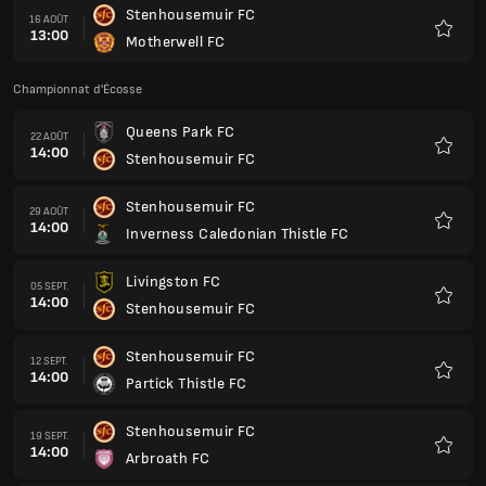
Stenhousemuir FC
16 AOÛT
13:00
Motherwell FC
Favoris
Championnat d'Écosse
Queens Park FC
22 AOÛT
14:00
Stenhousemuir FC
Favoris
Stenhousemuir FC
29 AOÛT
14:00
Inverness Caledonian Thistle FC
Favoris
Livingston FC
05 SEPT.
14:00
Stenhousemuir FC
Favoris
Stenhousemuir FC
12 SEPT.
14:00
Partick Thistle FC
Favoris
Stenhousemuir FC
19 SEPT.
14:00
Arbroath FC
Favoris