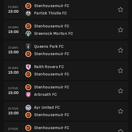
Stenhousemuir FC
02 JANV.
15:00
Partick Thistle FC
Favoris
Stenhousemuir FC
09 JANV.
15:00
Greenock Morton FC
Favoris
Queens Park FC
23 JANV.
15:00
Stenhousemuir FC
Favoris
Raith Rovers FC
30 JANV.
15:00
Stenhousemuir FC
Favoris
Stenhousemuir FC
13 FÉVR.
15:00
Arbroath FC
Favoris
Ayr United FC
20 FÉVR.
15:00
Stenhousemuir FC
Favoris
Stenhousemuir FC
27 FÉVR.