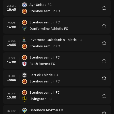
Ayr United FC
25 SEPT.
18:45
Stenhousemuir FC
Favoris
Stenhousemuir FC
03 OCT.
14:00
Dunfermline Athletic FC
Favoris
Inverness Caledonian Thistle FC
10 OCT.
14:00
Stenhousemuir FC
Favoris
Stenhousemuir FC
17 OCT.
14:00
Raith Rovers FC
Favoris
Partick Thistle FC
24 OCT.
14:00
Stenhousemuir FC
Favoris
Stenhousemuir FC
31 OCT.
15:00
Livingston FC
Favoris
Greenock Morton FC
07 NOV.