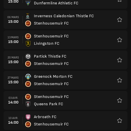
15:00
Dunfermline Athletic FC
Favoris
Inverness Caledonian Thistle FC
06 MARS
15:00
Stenhousemuir FC
Favoris
Stenhousemuir FC
13 MARS
15:00
Livingston FC
Favoris
Partick Thistle FC
20 MARS
15:00
Stenhousemuir FC
Favoris
Greenock Morton FC
27 MARS
15:00
Stenhousemuir FC
Favoris
Stenhousemuir FC
03 AVR.
14:00
Queens Park FC
Favoris
Arbroath FC
10 AVR.
14:00
Stenhousemuir FC
Favoris