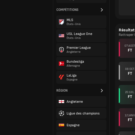
COMPÉTITIONS
MLS
États-Unis
Résultat
USL League One
Rattraper
États-Unis
07 AOÛ
Premier League
FT
Angleterre
Bundesliga
Allemagne
08 OCT.
FT
LaLiga
Espagne
RÉGION
20 JUIL.
FT
Angleterre
Ligue des champions
12 JANV
FT
Espagne