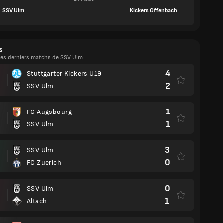
SSV Ulm
Kickers Offenbach
s
 les derniers matchs de SSV Ulm
4
Stuttgarter Kickers U19
T
2
SSV Ulm
1
FC Augsbourg
1
SSV Ulm
3
SSV Ulm
0
FC Zuerich
0
SSV Ulm
.
1
Altach