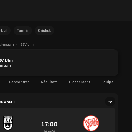
ball
Tennis
Cricket
Allemagne
SSV Ulm
SV Ulm
lemagne
Rencontres
Résultats
Classement
Équipe
e à venir
17:00
14 Août