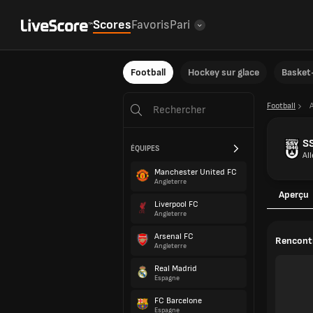
Scores
Favoris
Pari
Football
Hockey sur glace
Basket-
Football
S
ÉQUIPES
Al
Manchester United FC
Angleterre
Aperçu
Liverpool FC
Angleterre
Arsenal FC
Rencontr
Angleterre
Real Madrid
Espagne
FC Barcelone
Espagne