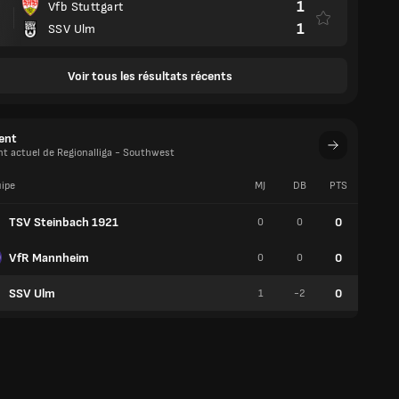
1
Vfb Stuttgart
1
SSV Ulm
Voir tous les résultats récents
ent
t actuel de Regionalliga - Southwest
ipe
MJ
DB
PTS
V
TSV Steinbach 1921
0
0
0
0
VfR Mannheim
0
0
0
0
SSV Ulm
0
1
-2
0