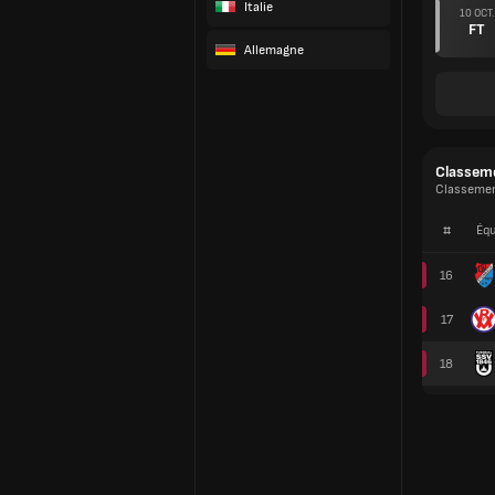
Italie
10 OCT.
FT
Allemagne
Classem
Classemen
#
Équ
16
17
18