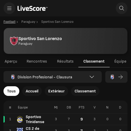
Football
Paraguay
Sportivo San Lorenzo
Sportivo San Lorenzo
Paraguay
Aperçu
Rencontres
Résultats
Classement
Équipe
Division Profesional - Clausura
Tous
Accueil
Extérieur
Classement
#
Équipe
MJ
DB
PTS
V
N
D
Sportivo
9
1
3
7
3
0
0
Trinidense
CS 2 de
7
2
3
2
2
1
0