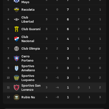
Mayo
Recoleta
7
3
4
0
2
1
1
Club
6
4
3
3
2
0
1
Libertad
Club Guaraní
6
5
3
1
2
0
1
Club
4
6
3
1
1
1
1
Nacional
Club Olimpia
3
7
3
2
1
0
2
Cerro
3
8
3
1
1
0
2
Porteno
Sportivo
3
9
3
0
0
3
0
Ameliano
Sportivo
3
10
3
-5
1
0
2
Luqueno
Sportivo San
1
11
3
-4
0
1
2
Lorenzo
Rubio Nu
1
12
4
-8
0
1
3