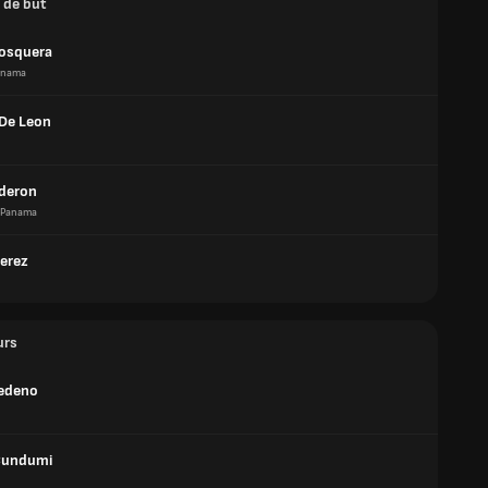
 de but
osquera
anama
De Leon
lderon
Panama
Perez
urs
Cedeno
Cundumi