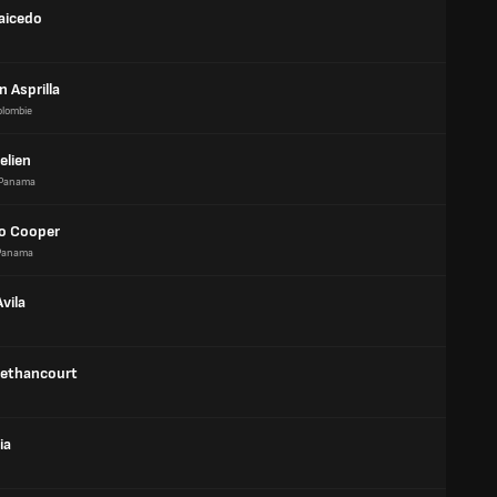
Caicedo
n Asprilla
olombie
elien
Panama
o Cooper
Panama
vila
Bethancourt
ia