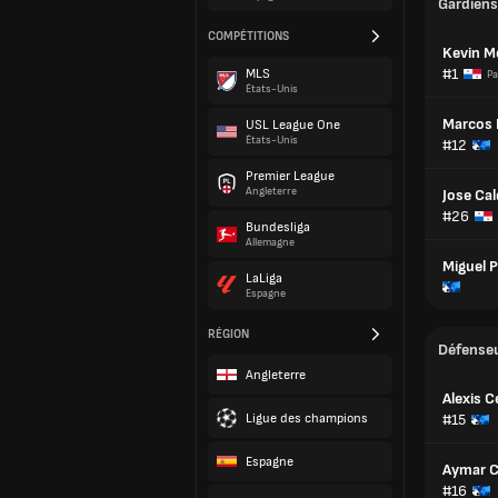
Gardiens
COMPÉTITIONS
Kevin M
#1
MLS
P
États-Unis
Marcos 
USL League One
États-Unis
#12
Premier League
Angleterre
Jose Ca
#26
Bundesliga
Allemagne
Miguel 
LaLiga
Espagne
RÉGION
Défense
Angleterre
Alexis 
Ligue des champions
#15
Espagne
Aymar 
#16