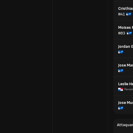
Cristhia
#41
Moises 
#83
Jordan 
Jose Ma
Leslie H
Panam
Jose Mu
Attaqua