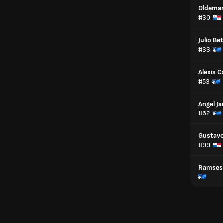
Oldemar 
#30
Julio Be
#33
Alexis C
#53
Angel J
#62
Gustavo
#99
Ramses 