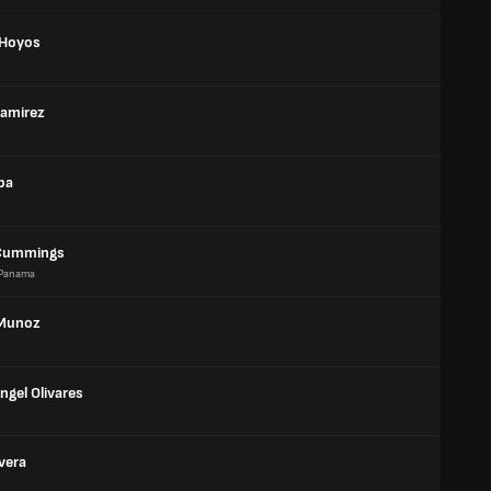
 Hoyos
Ramirez
ba
 Cummings
Panama
 Munoz
ngel Olivares
ivera