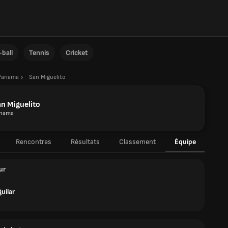
ball
Tennis
Cricket
Panama
San Miguelito
n Miguelito
nama
Rencontres
Résultats
Classement
Équipe
ur
uilar