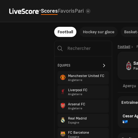
Scores
Favoris
Pari
Football
Hockey sur glace
Basket-
Football
Sa
ÉQUIPES
Pa
Manchester United FC
Angleterre
Aperçu
Liverpool FC
Angleterre
Entraîne
Arsenal FC
Angleterre
Cesar Ag
Real Madrid
Espagne
FC Barcelone
Espagne