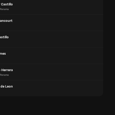
Castillo
Panama
tancourt
astillo
ames
 Herrera
Panama
de Leon