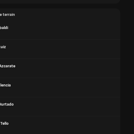
e terrain
baldi
Ruiz
Azcarate
lencia
Hurtado
Tello