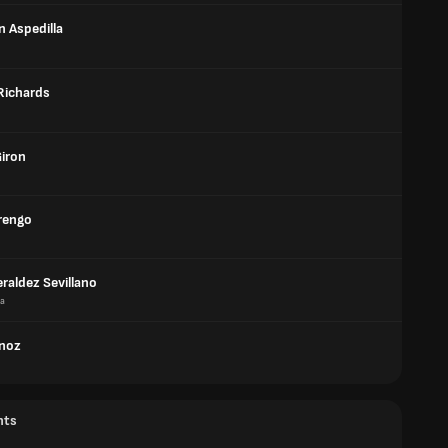
n Aspedilla
Richards
Giron
rengo
eraldez Sevillano
a
noz
nts