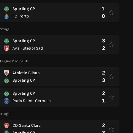
1
Sporting CP
0
FC Porto
ortugal
3
Sporting CP
2
Avs Futebol Sad
League 2025/2026
2
Athletic Bilbao
3
Sporting CP
2
Sporting CP
1
Paris Saint-Germain
ortugal
2
CD Santa Clara
3
Sporting CP