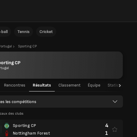
ball
Tennis
Cricket
Portugal
Sporting CP
orting CP
rtugal
Rencontres
Résultats
Classement
Équipe
Statistiques de
es les compétitions
caux des clubs
4
Sporting CP
1
Nottingham Forest