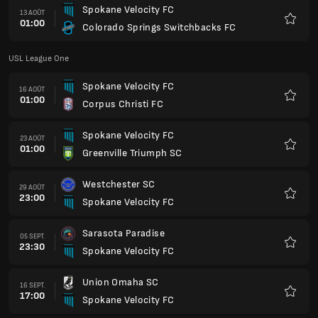
Spokane Velocity FC
13 AOÛT
01:00
Colorado Springs Switchbacks FC
Favoris
USL League One
Spokane Velocity FC
16 AOÛT
01:00
Corpus Christi FC
Favoris
Spokane Velocity FC
23 AOÛT
01:00
Greenville Triumph SC
Favoris
Westchester SC
29 AOÛT
23:00
Spokane Velocity FC
Favoris
Sarasota Paradise
05 SEPT.
23:30
Spokane Velocity FC
Favoris
Union Omaha SC
16 SEPT.
17:00
Spokane Velocity FC
Favoris