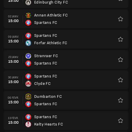
15:00
Edinburgh City FC
Favoris
Annan Athletic FC
02 JANV.
15:00
Spartans FC
Favoris
Spartans FC
09 JANV.
15:00
Forfar Athletic FC
Favoris
Stranraer FC
23 JANV.
15:00
Spartans FC
Favoris
Spartans FC
30 JANV.
15:00
Clyde FC
Favoris
Dumbarton FC
06 FÉVR.
15:00
Spartans FC
Favoris
Spartans FC
13 FÉVR.
15:00
Kelty Hearts FC
Favoris