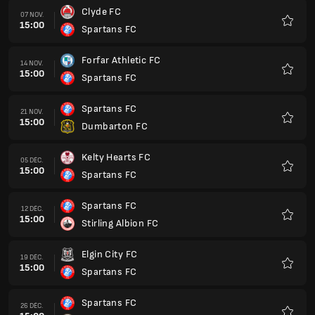
Clyde FC
07 NOV.
15:00
Spartans FC
Favoris
Forfar Athletic FC
14 NOV.
15:00
Spartans FC
Favoris
Spartans FC
21 NOV.
15:00
Dumbarton FC
Favoris
Kelty Hearts FC
05 DÉC.
15:00
Spartans FC
Favoris
Spartans FC
12 DÉC.
15:00
Stirling Albion FC
Favoris
Elgin City FC
19 DÉC.
15:00
Spartans FC
Favoris
Spartans FC
26 DÉC.