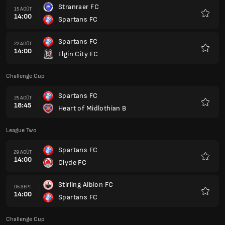
Stranraer FC
15 AOÛT
14:00
Spartans FC
Favoris
Spartans FC
22 AOÛT
14:00
Elgin City FC
Favoris
Challenge Cup
Spartans FC
25 AOÛT
18:45
Heart of Midlothian B
Favoris
League Two
Spartans FC
29 AOÛT
14:00
Clyde FC
Favoris
Stirling Albion FC
05 SEPT.
14:00
Spartans FC
Favoris
Challenge Cup