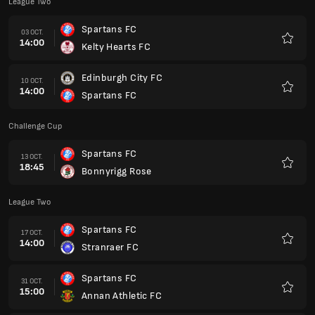
League Two
Spartans FC
03 OCT.
14:00
Kelty Hearts FC
Favoris
Edinburgh City FC
10 OCT.
14:00
Spartans FC
Favoris
Challenge Cup
Spartans FC
13 OCT.
18:45
Bonnyrigg Rose
Favoris
League Two
Spartans FC
17 OCT.
14:00
Stranraer FC
Favoris
Spartans FC
31 OCT.
15:00
Annan Athletic FC
Favoris