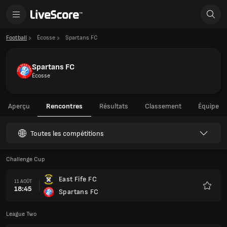
Football
Écosse
Spartans FC
Spartans FC
Écosse
Aperçu
Rencontres
Résultats
Classement
Équipe
Toutes les compétitions
Challenge Cup
East Fife FC
11 AOÛT
18:45
Spartans FC
Favoris
League Two