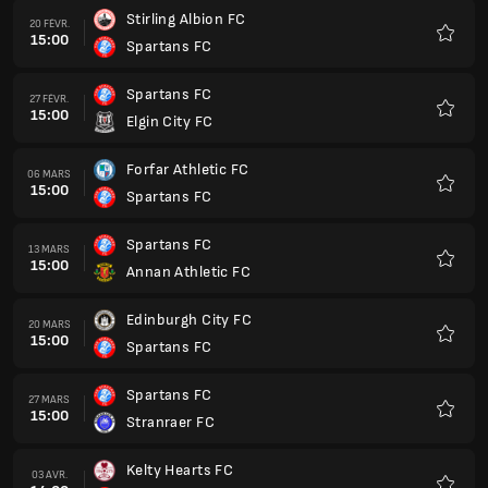
Stirling Albion FC
20 FÉVR.
15:00
Spartans FC
Favoris
Spartans FC
27 FÉVR.
15:00
Elgin City FC
Favoris
Forfar Athletic FC
06 MARS
15:00
Spartans FC
Favoris
Spartans FC
13 MARS
15:00
Annan Athletic FC
Favoris
Edinburgh City FC
20 MARS
15:00
Spartans FC
Favoris
Spartans FC
27 MARS
15:00
Stranraer FC
Favoris
Kelty Hearts FC
03 AVR.