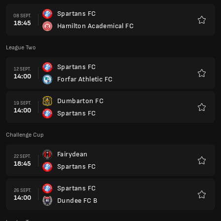
Spartans FC
08 SEPT.
18:45
Hamilton Academical FC
Favoris
League Two
Spartans FC
12 SEPT.
14:00
Forfar Athletic FC
Favoris
Dumbarton FC
19 SEPT.
14:00
Spartans FC
Favoris
Challenge Cup
Fairydean
22 SEPT.
18:45
Spartans FC
Favoris
Spartans FC
26 SEPT.
14:00
Dundee FC B
Favoris