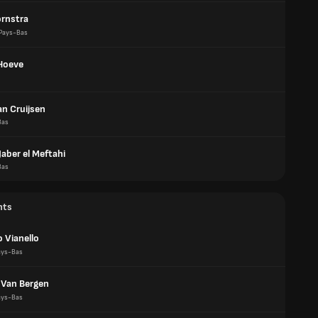
ornstra
Pays-Bas
Hoeve
an Cruijsen
Bas
aber el Meftahi
Bas
nts
 Vianello
ays-Bas
l Van Bergen
ays-Bas