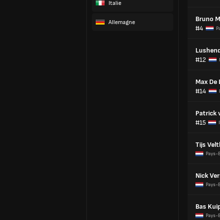
Italie
Bruno M
Allemagne
#4
P
Lushend
#12
Max De 
#14
Patrick
#15
Tijs Vel
Pays-
Nick Ve
Pays-
Bas Kui
Pays-