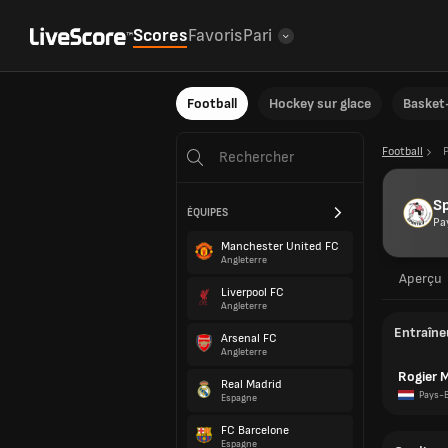
Scores
Favoris
Pari
Football
Hockey sur glace
Basket-
Football
S
ÉQUIPES
Pa
Manchester United FC
Angleterre
Aperçu
Liverpool FC
Angleterre
Entraîne
Arsenal FC
Angleterre
Rogier M
Real Madrid
Pays-
Espagne
FC Barcelone
Espagne