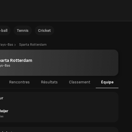
ball
Tennis
Cricket
Pays-Bas
Sparta Rotterdam
parta Rotterdam
ys-Bas
Rencontres
Résultats
Classement
Équipe
ur
eijer
Bas