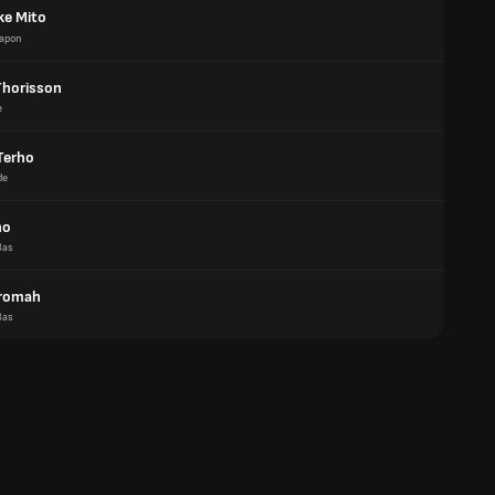
e Mito
Japon
Thorisson
e
Terho
de
ho
Bas
Kromah
Bas