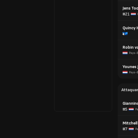
Jens To
#21
Quincy 
Robin v
Pays-
Younes J
Pays-
Attaqua
Giannino
#5
P
Mitchel
#7
P