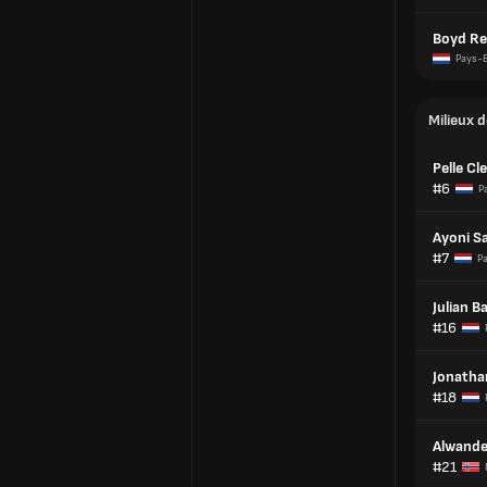
Boyd Re
Pays-
Milieux d
Pelle C
#6
P
Ayoni S
#7
P
Julian B
#16
Jonath
#18
Alwande
#21