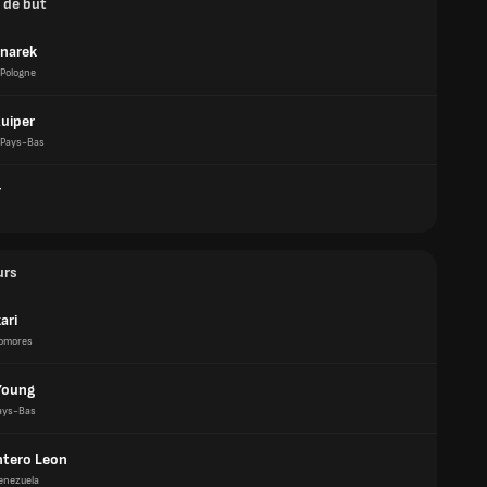
 de but
dnarek
Pologne
Kuiper
Pays-Bas
r
urs
ari
omores
Young
ays-Bas
ntero Leon
enezuela