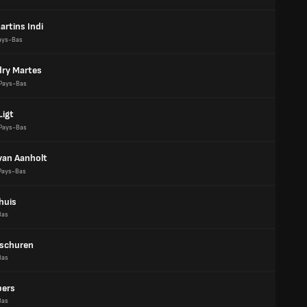
artins Indi
ays-Bas
ry Martes
Pays-Bas
Ligt
Pays-Bas
 van Aanholt
Pays-Bas
thuis
Bas
rschuren
Bas
pers
Bas