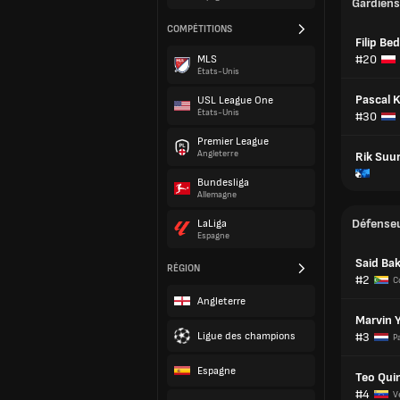
Gardiens
COMPÉTITIONS
Filip Be
#20
MLS
États-Unis
Pascal 
USL League One
États-Unis
#30
Premier League
Angleterre
Rik Suu
Bundesliga
Allemagne
Défense
LaLiga
Espagne
Said Bak
RÉGION
#2
C
Angleterre
Marvin 
Ligue des champions
#3
P
Espagne
Teo Qui
#4
V