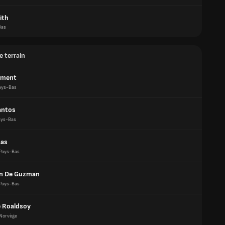
ith
Bas
e terrain
lement
ays-Bas
antos
ays-Bas
aas
Pays-Bas
an De Guzman
Pays-Bas
 Roaldsoy
Norvège