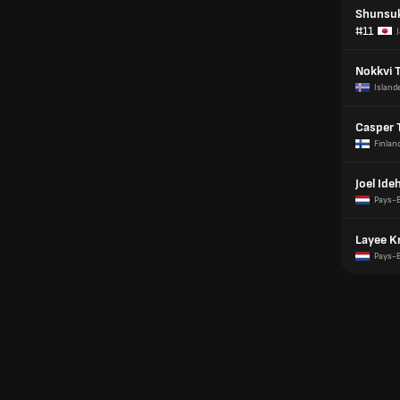
Shunsuk
#11
Nokkvi 
Island
Casper 
Finlan
Joel Ide
Pays-
Layee 
Pays-