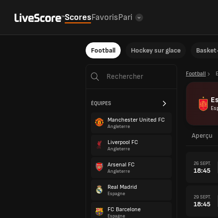
Scores
Favoris
Pari
Football
Hockey sur glace
Basket-
Football
E
ÉQUIPES
Es
Manchester United FC
Angleterre
Aperçu
Liverpool FC
Angleterre
26 SEPT.
Arsenal FC
18:45
Angleterre
Real Madrid
Espagne
29 SEPT.
18:45
FC Barcelone
Espagne