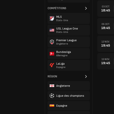
03 OCT.
COMPÉTITIONS
18:45
MLS
États-Unis
06 OCT.
18:45
USL League One
États-Unis
Premier League
12 NOV.
Angleterre
19:45
Bundesliga
Allemagne
15 NOV.
19:45
LaLiga
Espagne
RÉGION
Angleterre
Ligue des champions
Espagne