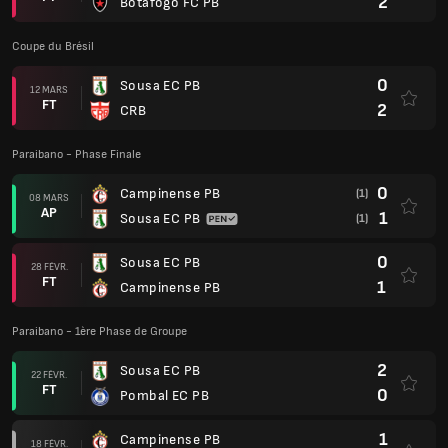
2
Botafogo FC PB
Coupe du Brésil
0
Sousa EC PB
12 MARS
FT
2
CRB
Paraibano - Phase Finale
0
Campinense PB
(1)
08 MARS
AP
1
Sousa EC PB
(1)
0
Sousa EC PB
28 FÉVR.
FT
1
Campinense PB
Paraibano - 1ère Phase de Groupe
2
Sousa EC PB
22 FÉVR.
FT
0
Pombal EC PB
1
Campinense PB
18 FÉVR.