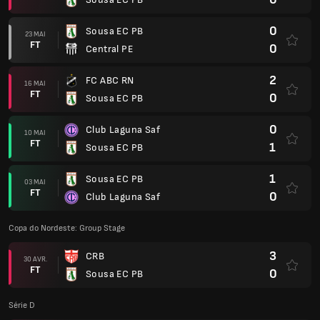
0
Sousa EC PB
23 MAI
FT
0
Central PE
2
FC ABC RN
16 MAI
FT
0
Sousa EC PB
0
Club Laguna Saf
10 MAI
FT
1
Sousa EC PB
1
Sousa EC PB
03 MAI
FT
0
Club Laguna Saf
Copa do Nordeste: Group Stage
3
CRB
30 AVR.
FT
0
Sousa EC PB
Série D