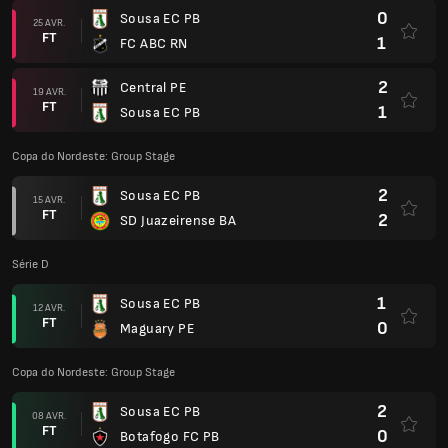
0
Sousa EC PB
25 AVR.
FT
1
FC ABC RN
2
Central PE
19 AVR.
FT
1
Sousa EC PB
Copa do Nordeste: Group Stage
2
Sousa EC PB
15 AVR.
FT
2
SD Juazeirense BA
Série D
1
Sousa EC PB
12 AVR.
FT
0
Maguary PE
Copa do Nordeste: Group Stage
2
Sousa EC PB
08 AVR.
FT
0
Botafogo FC PB