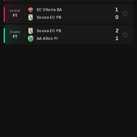
1
EC Vitoria BA
05 FÉVR.
FT
0
Sousa EC PB
2
Sousa EC PB
23 JANV.
FT
1
AA Altos PI