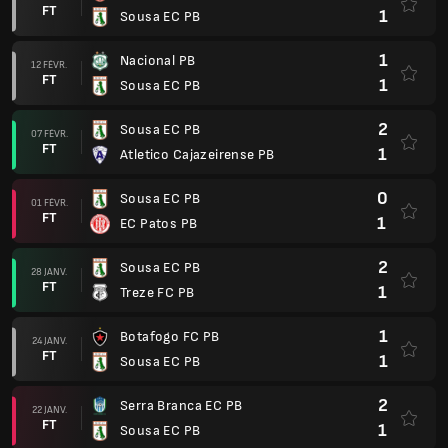
FT
1
Sousa EC PB
1
Nacional PB
12 FÉVR.
FT
1
Sousa EC PB
2
Sousa EC PB
07 FÉVR.
FT
1
Atletico Cajazeirense PB
0
Sousa EC PB
01 FÉVR.
FT
1
EC Patos PB
2
Sousa EC PB
28 JANV.
FT
1
Treze FC PB
1
Botafogo FC PB
24 JANV.
FT
1
Sousa EC PB
2
Serra Branca EC PB
22 JANV.
FT
1
Sousa EC PB