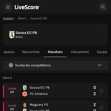
Football
Brésil
Sousa EC PB
Sousa EC PB
Brésil
Aperçu
Rencontres
Résultats
Classement
Équipe
Toutes les compétitions
Série D
0
Sousa EC PB
14 JUIN
FT
2
FC America
2
Maguary PE
01 JUIN
FT
0
Sousa EC PB