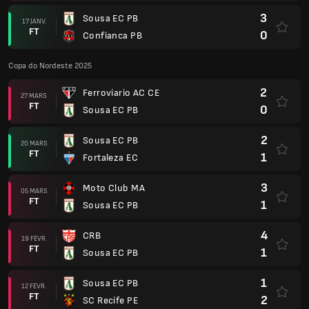
3
Sousa EC PB
17 JANV.
FT
0
Confianca PB
Copa do Nordeste 2025
2
Ferroviario AC CE
27 MARS
FT
0
Sousa EC PB
2
Sousa EC PB
20 MARS
FT
1
Fortaleza EC
3
Moto Club MA
05 MARS
FT
1
Sousa EC PB
4
CRB
19 FÉVR.
FT
1
Sousa EC PB
1
Sousa EC PB
12 FÉVR.
FT
2
SC Recife PE