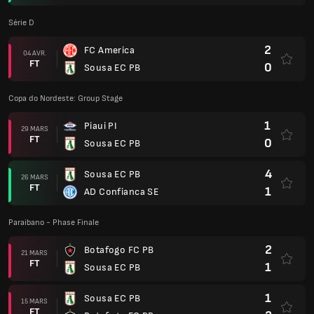
Série D
2
FC America
04 AVR.
FT
0
Sousa EC PB
Copa do Nordeste: Group Stage
1
Piaui PI
29 MARS
FT
0
Sousa EC PB
4
Sousa EC PB
26 MARS
FT
1
AD Confianca SE
Paraibano - Phase Finale
2
Botafogo FC PB
21 MARS
FT
1
Sousa EC PB
1
Sousa EC PB
15 MARS
FT