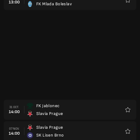
13:00
FK Mlada Boleslav
Favoris
FK Jablonec
31 OCT.
14:00
Slavia Prague
Favoris
Slavia Prague
07 NOV.
14:00
SK Lisen Brno
Favoris
Sigma Olomouc
21 NOV.
14:00
Slavia Prague
Favoris
Slavia Prague
28 NOV.
14:00
FC Banik Ostrava
Favoris
FK Pardubice
05 DÉC.
14:00
Slavia Prague
Favoris
Slavia Prague
12 DÉC.
14:00
FC Slovan Liberec
Favoris