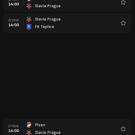
14:00
Slavia Prague
Favoris
FK Mlada Boleslav
20 MARS
14:00
Slavia Prague
Favoris
Slavia Prague
03 AVR.
13:00
FK Jablonec
Favoris
SK Lisen Brno
10 AVR.
13:00
Slavia Prague
Favoris
Slavia Prague
17 AVR.
13:00
Sigma Olomouc
Favoris
FC Slovacko
24 AVR.
13:00
Slavia Prague
Favoris