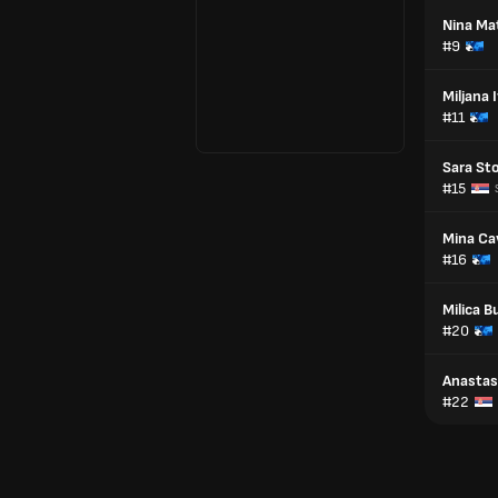
Nina Mat
#9
Miljana 
#11
Sara St
#15
Mina Ca
#16
Milica B
#20
Anastasi
#22