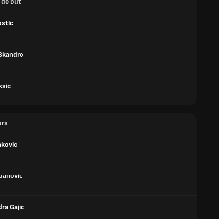
 de but
ostic
 Skandro
ksic
urs
akovic
panovic
ra Gajic