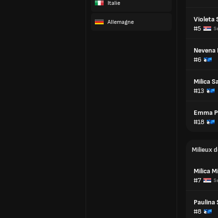
Italie
Violeta 
Allemagne
#5
Se
Nevena 
#6
Milica S
#13
Emma P
#18
Milieux d
Milica M
#7
Se
Paulina 
#8