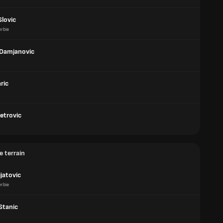
Slovic
rbie
Damjanovic
aric
etrovic
e terrain
ijatovic
rbie
Stanic