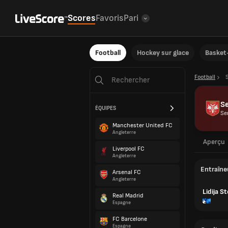
Scores
Favoris
Pari
Football
Hockey sur glace
Basket-
Football
S
ÉQUIPES
Se
Manchester United FC
Angleterre
Aperçu
Liverpool FC
Angleterre
Entraîne
Arsenal FC
Angleterre
Lidija S
Real Madrid
Espagne
FC Barcelone
Espagne