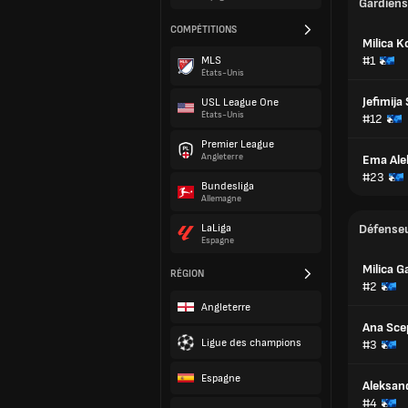
Gardiens
COMPÉTITIONS
Milica K
#1
MLS
États-Unis
Jefimija
USL League One
États-Unis
#12
Premier League
Angleterre
Ema Ale
#23
Bundesliga
Allemagne
LaLiga
Défense
Espagne
Milica G
RÉGION
#2
Angleterre
Ana Sce
Ligue des champions
#3
Espagne
Aleksand
#4