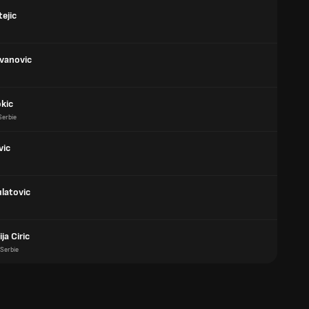
ejic
Ivanovic
okic
Serbie
vic
ulatovic
ja Ciric
Serbie