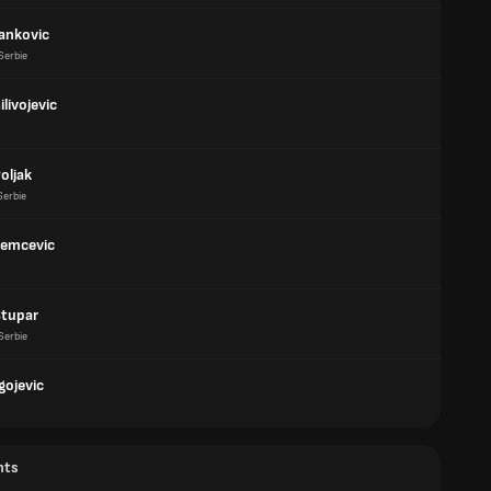
Cankovic
Serbie
livojevic
Poljak
Serbie
remcevic
Stupar
Serbie
gojevic
nts