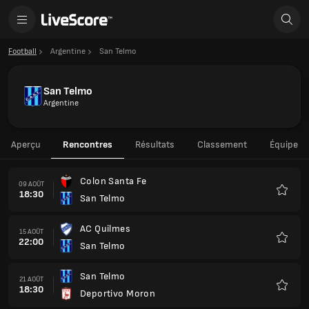
Football
Argentine
San Telmo
San Telmo
Argentine
Aperçu
Rencontres
Résultats
Classement
Équipe
Colon Santa Fe
09 AOÛT
18:30
San Telmo
Favoris
AC Quilmes
15 AOÛT
22:00
San Telmo
Favoris
San Telmo
21 AOÛT
18:30
Deportivo Moron
Favoris