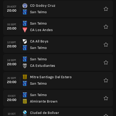
CD Godoy Cruz
29 AOÛT
20:00
San Telmo
Favoris
San Telmo
05 SEPT.
20:00
CA Los Andes
Favoris
CA All Boys
12 SEPT.
20:00
San Telmo
Favoris
San Telmo
19 SEPT.
20:00
CA Estudiantes
Favoris
Mitre Santiago Del Estero
26 SEPT.
20:00
San Telmo
Favoris
San Telmo
03 OCT.
20:00
Almirante Brown
Favoris
Ciudad de Bolivar
10 OCT.