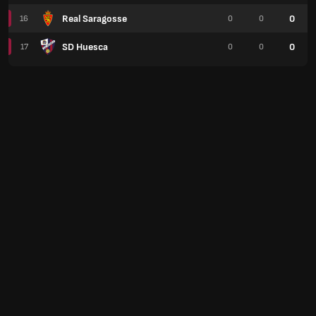
Real Saragosse
0
16
0
0
SD Huesca
0
17
0
0