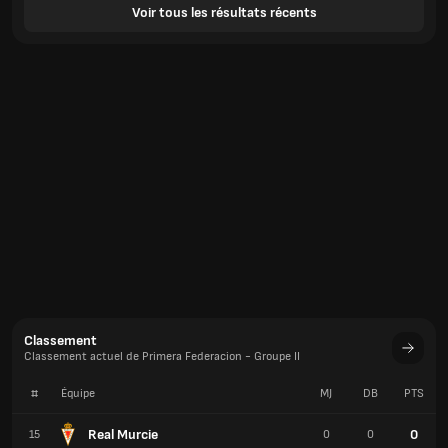
Voir tous les résultats récents
Classement
Classement actuel de Primera Federaciоn - Groupe II
#
Équipe
MJ
DB
PTS
Real Murcie
0
15
0
0