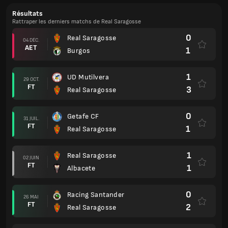
Résultats
Rattraper les derniers matchs de Real Saragosse
0
Real Saragosse
04 DÉC.
AET
1
Burgos
1
UD Mutilvera
29 OCT.
FT
3
Real Saragosse
0
Getafe CF
31 JUIL.
FT
1
Real Saragosse
1
Real Saragosse
02 JUIN
FT
1
Albacete
0
Racing Santander
26 MAI
FT
2
Real Saragosse