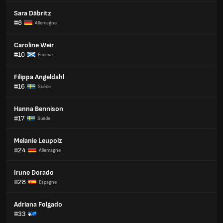
Sara Däbritz
#8
Allemagne
Caroline Weir
#10
Écosse
Filippa Angeldahl
#16
Suède
Hanna Bennison
#17
Suède
Melanie Leupolz
#24
Allemagne
Irune Dorado
#28
Espagne
Adriana Folgado
#33