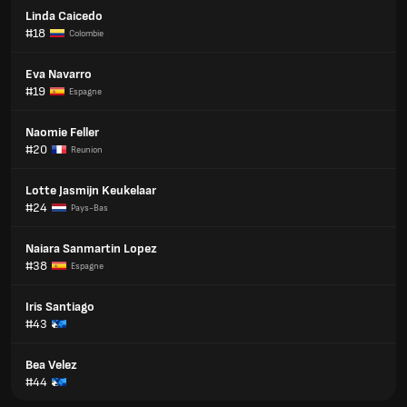
Linda Caicedo
#18
Colombie
Eva Navarro
#19
Espagne
Naomie Feller
#20
Reunion
Lotte Jasmijn Keukelaar
#24
Pays-Bas
Naiara Sanmartin Lopez
#38
Espagne
Iris Santiago
#43
Bea Velez
#44