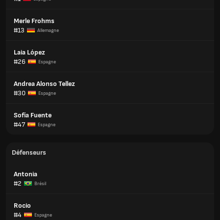
Merle Frohms
#13
Allemagne
Laia López
#26
Espagne
Andrea Alonso Tellez
#30
Espagne
Sofía Fuente
#47
Espagne
Défenseurs
Antonia
#2
Brésil
Rocio
#4
Espagne