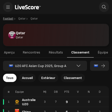
Football
Qatar
Qatar
Qatar
Qatar
Aperçu
Rencontres
Résultats
Classement
Équipe
U20 AFC Asian Cup 2025, Group A
Tous
Accueil
Extérieur
Classement
#
Équipe
MJ
DB
PTS
V
N
D
P
Australie
9
1
3
7
3
0
0
1
U20
Chine
6
2
3
3
2
0
1
8