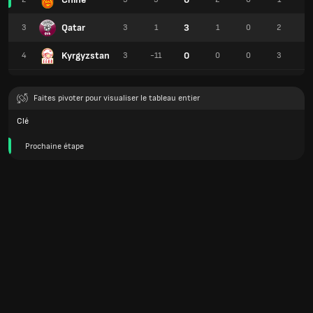
Qatar
3
3
3
1
1
0
2
6
Kyrgyzstan
0
4
3
-11
0
0
3
3
Faites pivoter pour visualiser le tableau entier
Clé
Prochaine étape