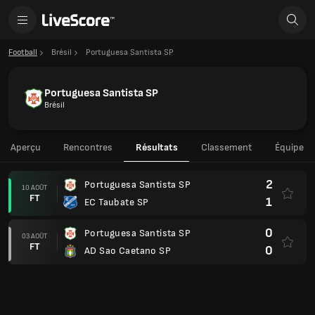
Football
Brésil
Portuguesa Santista SP
Portuguesa Santista SP
Brésil
Aperçu
Rencontres
Résultats
Classement
Équipe
2
Portuguesa Santista SP
10 AOÛT
FT
1
EC Taubate SP
0
Portuguesa Santista SP
03 AOÛT
FT
0
AD Sao Caetano SP