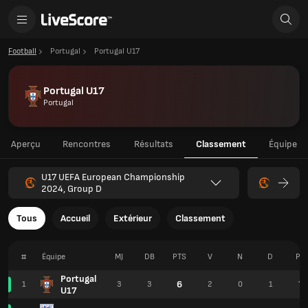
Football
Portugal
Portugal U17
Portugal U17
Portugal
Aperçu
Rencontres
Résultats
Classement
Équipe
U17 UEFA European Championship
2024, Group D
Tous
Accueil
Extérieur
Classement
#
Équipe
MJ
DB
PTS
V
N
D
PR
Portugal
6
1
3
3
2
0
1
7
U17