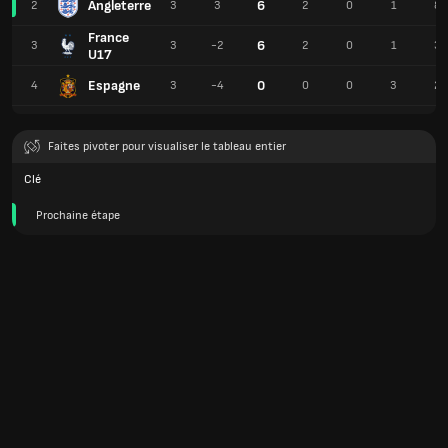
Angleterre
6
2
3
3
2
0
1
8
France
6
3
3
-2
2
0
1
3
U17
Espagne
0
4
3
-4
0
0
3
2
Faites pivoter pour visualiser le tableau entier
Clé
Prochaine étape