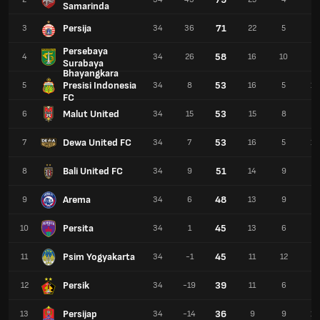
Samarinda
Persija
71
3
34
36
22
5
7
Persebaya
58
4
34
26
16
10
8
Surabaya
Bhayangkara
Presisi Indonesia
53
5
34
8
16
5
13
FC
Malut United
53
6
34
15
15
8
11
Dewa United FC
53
7
34
7
16
5
13
Bali United FC
51
8
34
9
14
9
11
Arema
48
9
34
6
13
9
12
Persita
45
10
34
1
13
6
15
Psim Yogyakarta
45
11
34
-1
11
12
11
Persik
39
12
34
-19
11
6
17
Persijap
36
13
34
-14
9
9
16