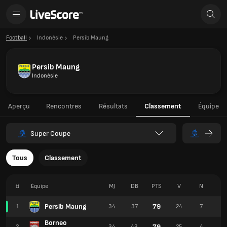
Football
Indonésie
Persib Maung
Persib Maung
Indonésie
Aperçu
Rencontres
Résultats
Classement
Équipe
Super Coupe
Tous
Classement
#
Équipe
MJ
DB
PTS
V
N
D
Persib Maung
79
1
34
37
24
7
3
Borneo
79
2
34
43
25
4
5