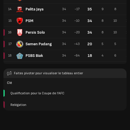
Pelita Jaya
35
14
34
-17
9
8
17
PSM
34
15
34
-10
8
10
16
Persis Solo
34
16
34
-20
8
10
16
Semen Padang
20
17
34
-43
5
5
24
PSBS Biak
18
18
34
-64
4
6
24
Faites pivoter pour visualiser le tableau entier
Clé
Qualification pour la Coupe de l'AFC
Relégation