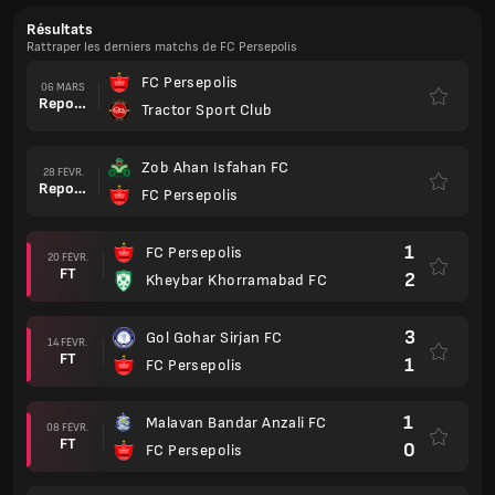
Résultats
Rattraper les derniers matchs de FC Persepolis
FC Persepolis
06 MARS
Reporté
Tractor Sport Club
Zob Ahan Isfahan FC
28 FÉVR.
Reporté
FC Persepolis
1
FC Persepolis
20 FÉVR.
FT
2
Kheybar Khorramabad FC
3
Gol Gohar Sirjan FC
14 FÉVR.
FT
1
FC Persepolis
1
Malavan Bandar Anzali FC
08 FÉVR.
FT
0
FC Persepolis