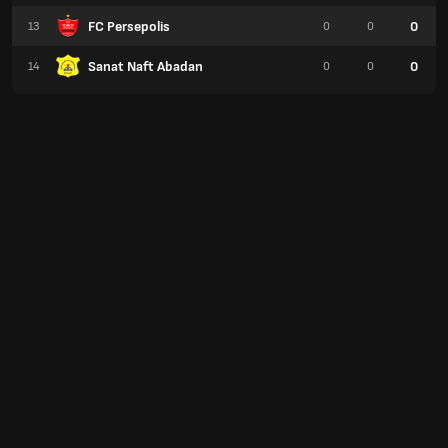
FC Persepolis
0
13
0
0
Sanat Naft Abadan
0
14
0
0