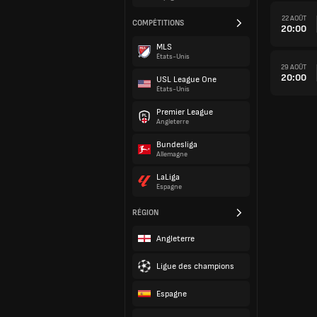
22 AOÛT
COMPÉTITIONS
20:00
MLS
États-Unis
29 AOÛT
20:00
USL League One
États-Unis
Premier League
Angleterre
Bundesliga
Allemagne
LaLiga
Espagne
RÉGION
Angleterre
Ligue des champions
Espagne