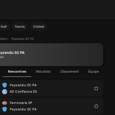
ball
Tennis
Cricket
résil
Paysandu SC PA
aysandu SC PA
sil
Rencontres
Résultats
Classement
Équipe
Paysandu SC PA
AD Confianca SE
Favoris
Ferroviaria SP
Paysandu SC PA
Favoris