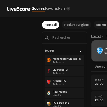
Scores
Favoris
Pari
Football
Hockey sur glace
Basket-
Football
B
P
ÉQUIPES
Bré
Manchester United FC
Angleterre
Aperçu
Liverpool FC
Angleterre
10 AOÛT
Arsenal FC
23:00
Angleterre
Real Madrid
Espagne
17 AOÛT
23:00
FC Barcelone
Espagne