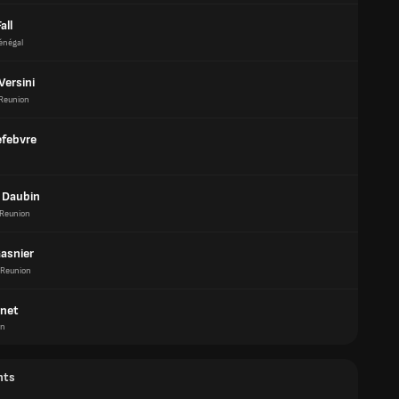
all
énégal
Versini
Reunion
efebvre
 Daubin
Reunion
Gasnier
Reunion
enet
on
nts