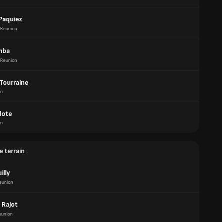
Paquiez
Reunion
mba
Reunion
Tourraine
on
dote
on
e terrain
illy
eunion
 Rajot
eunion