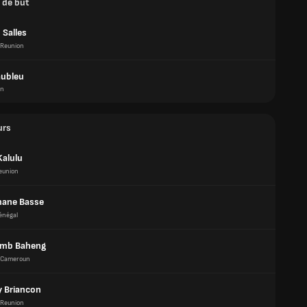
 de but
 Salles
Reunion
aubleu
on
urs
Kalulu
eunion
ane Basse
énégal
imb Baheng
Cameroun
 Briancon
Reunion