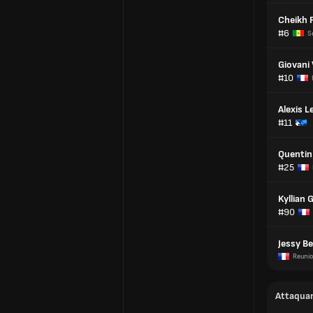
Cheikh F
#6
S
Giovani 
#10
Alexis L
#11
Quentin
#25
Kyllian 
#90
Jessy B
Reuni
Attaqua