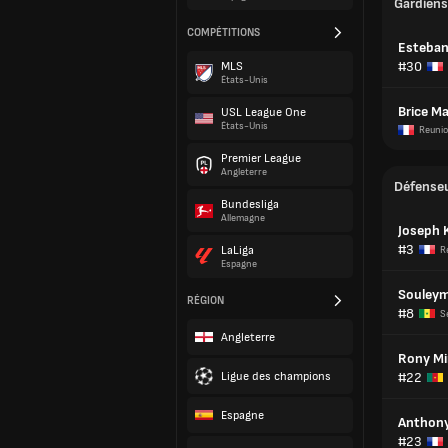
Gardiens
COMPÉTITIONS
Esteban
#30
MLS
États-Unis
Brice M
USL League One
États-Unis
Reuni
Premier League
Angleterre
Défense
Bundesliga
Allemagne
Joseph 
#3
LaLiga
R
Espagne
Souleym
RÉGION
#8
S
Angleterre
Rony M
Ligue des champions
#22
Espagne
Anthony
#23