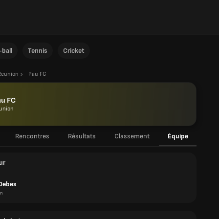
ball
Tennis
Cricket
Reunion
Pau FC
au FC
union
Rencontres
Résultats
Classement
Équipe
ur
 Debes
on