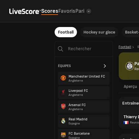
Scores
Favoris
Pari
Football
Hockey sur glace
Basket-
Football
P
ÉQUIPES
Re
Manchester United FC
Angleterre
Aperçu
Liverpool FC
Angleterre
Entraîne
Arsenal FC
Angleterre
Thierry
Real Madrid
Reuni
Espagne
FC Barcelone
Espagne