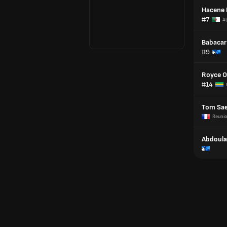
Hacene 
#7
Al
Babacar
#9
Royce 
#14
Tom Sae
Reuni
Abdoula