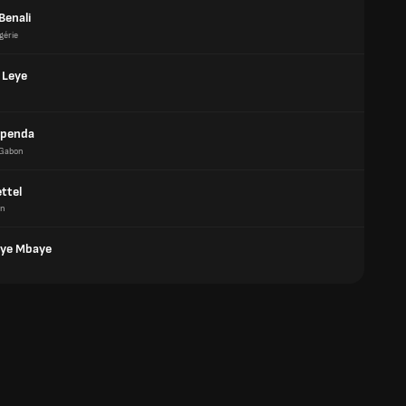
Benali
gérie
 Leye
Openda
Gabon
ttel
on
ye Mbaye