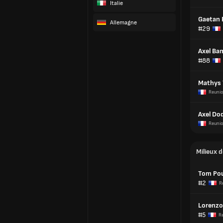
Italie
Gaetan 
Allemagne
#29
Axel Ba
#88
Mathys 
Reuni
Axel Do
Reuni
Milieux d
Tom Pou
#2
R
Lorenzo
#5
R