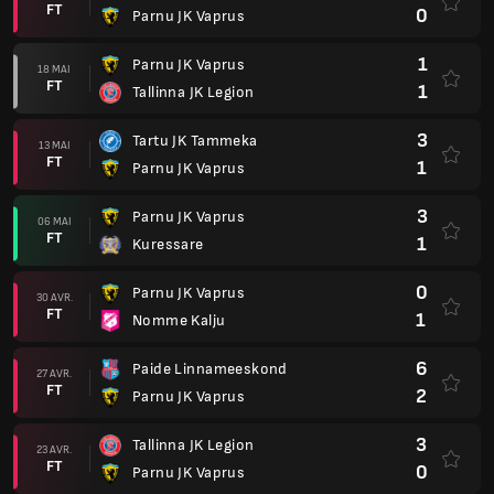
FT
0
Parnu JK Vaprus
1
Parnu JK Vaprus
18 MAI
FT
1
Tallinna JK Legion
3
Tartu JK Tammeka
13 MAI
FT
1
Parnu JK Vaprus
3
Parnu JK Vaprus
06 MAI
FT
1
Kuressare
0
Parnu JK Vaprus
30 AVR.
FT
1
Nomme Kalju
6
Paide Linnameeskond
27 AVR.
FT
2
Parnu JK Vaprus
3
Tallinna JK Legion
23 AVR.
FT
0
Parnu JK Vaprus