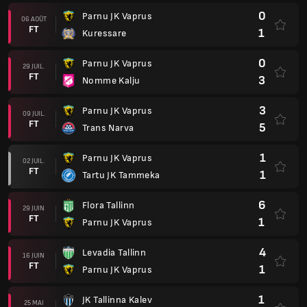
0
Parnu JK Vaprus
06 AOÛT
FT
1
Kuressare
0
Parnu JK Vaprus
29 JUIL.
FT
3
Nomme Kalju
3
Parnu JK Vaprus
09 JUIL.
FT
5
Trans Narva
1
Parnu JK Vaprus
02 JUIL.
FT
1
Tartu JK Tammeka
6
Flora Tallinn
29 JUIN
FT
1
Parnu JK Vaprus
4
Levadia Tallinn
16 JUIN
FT
1
Parnu JK Vaprus
1
JK Tallinna Kalev
25 MAI