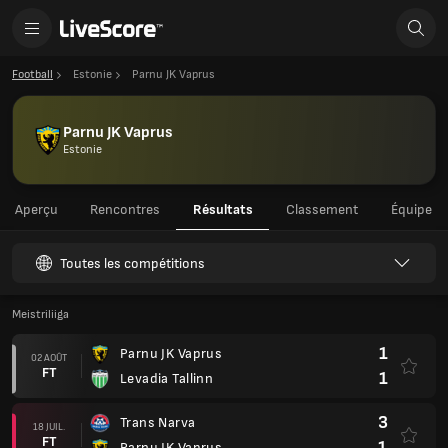
Football
Estonie
Parnu JK Vaprus
Parnu JK Vaprus
Estonie
Aperçu
Rencontres
Résultats
Classement
Équipe
Toutes les compétitions
Meistriliiga
1
Parnu JK Vaprus
02 AOÛT
FT
1
Levadia Tallinn
3
Trans Narva
18 JUIL.
FT
1
Parnu JK Vaprus