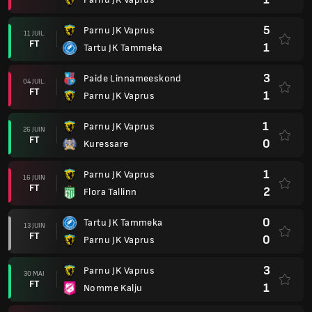
5
Parnu JK Vaprus
11 JUIL.
FT
1
Tartu JK Tammeka
3
Paide Linnameeskond
04 JUIL.
FT
1
Parnu JK Vaprus
1
Parnu JK Vaprus
26 JUIN
FT
0
Kuressare
1
Parnu JK Vaprus
16 JUIN
FT
2
Flora Tallinn
0
Tartu JK Tammeka
13 JUIN
FT
0
Parnu JK Vaprus
3
Parnu JK Vaprus
30 MAI
FT
1
Nomme Kalju