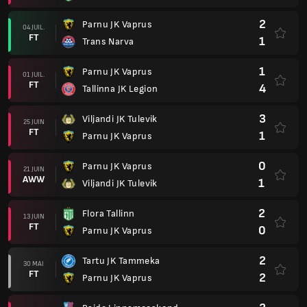
2
Parnu JK Vaprus
04 JUIL.
FT
1
Trans Narva
1
Parnu JK Vaprus
01 JUIL.
FT
4
Tallinna JK Legion
3
Viljandi JK Tulevik
25 JUIN
FT
1
Parnu JK Vaprus
0
Parnu JK Vaprus
21 JUIN
AWW
1
Viljandi JK Tulevik
2
Flora Tallinn
13 JUIN
FT
0
Parnu JK Vaprus
2
Tartu JK Tammeka
30 MAI
FT
2
Parnu JK Vaprus