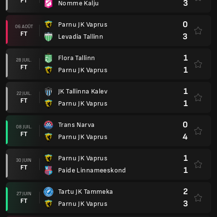
FT
3
Nomme Kalju
0
Parnu JK Vaprus
06 AOÛT
FT
3
Levadia Tallinn
1
Flora Tallinn
28 JUIL.
FT
1
Parnu JK Vaprus
1
JK Tallinna Kalev
22 JUIL.
FT
1
Parnu JK Vaprus
0
Trans Narva
08 JUIL.
FT
4
Parnu JK Vaprus
1
Parnu JK Vaprus
30 JUIN
FT
1
Paide Linnameeskond
2
Tartu JK Tammeka
27 JUIN
FT
3
Parnu JK Vaprus