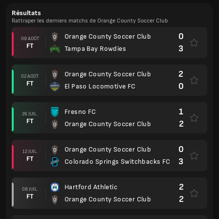
Résultats
Rattraper les derniers matchs de Orange County Soccer Club
0
Orange County Soccer Club
09 AOÛT
FT
3
Tampa Bay Rowdies
2
Orange County Soccer Club
02 AOÛT
FT
0
El Paso Locomotive FC
1
Fresno FC
26 JUIL.
FT
2
Orange County Soccer Club
0
Orange County Soccer Club
12 JUIL.
FT
3
Colorado Springs Switchbacks FC
2
Hartford Athletic
08 JUIL.
FT
2
Orange County Soccer Club