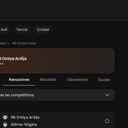
ball
Tennis
Cricket
Japon
RB Omiya Ardija
 Omiya Ardija
pon
Rencontres
Résultats
Classement
Équipe
es les compétitions
RB Omiya Ardija
Albirex Niigata
Favoris