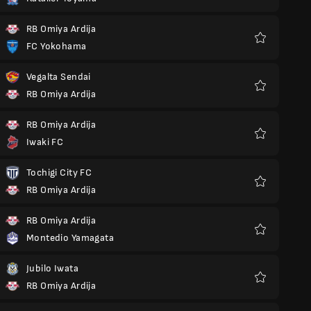
Favoris
RB Omiya Ardija
FC Yokohama
Favoris
Vegalta Sendai
RB Omiya Ardija
Favoris
RB Omiya Ardija
Iwaki FC
Favoris
Tochigi City FC
RB Omiya Ardija
Favoris
RB Omiya Ardija
Montedio Yamagata
Favoris
Jubilo Iwata
RB Omiya Ardija
Favoris