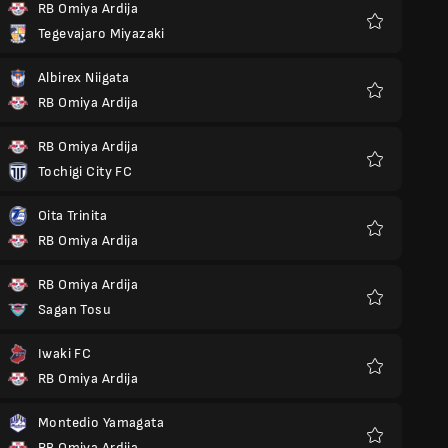
RB Omiya Ardija
Tegevajaro Miyazaki
Favoris
Albirex Niigata
RB Omiya Ardija
Favoris
RB Omiya Ardija
Tochigi City FC
Favoris
Oita Trinita
RB Omiya Ardija
Favoris
RB Omiya Ardija
Sagan Tosu
Favoris
Iwaki FC
RB Omiya Ardija
Favoris
Montedio Yamagata
RB Omiya Ardija