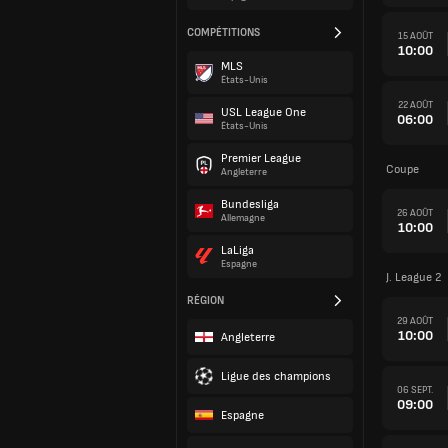
COMPÉTITIONS
15 AOÛT
10:00
MLS
États-Unis
22 AOÛT
USL League One
06:00
États-Unis
Premier League
Coupe
Angleterre
Bundesliga
26 AOÛT
Allemagne
10:00
LaLiga
Espagne
J. League 2
RÉGION
29 AOÛT
10:00
Angleterre
Ligue des champions
06 SEPT.
09:00
Espagne