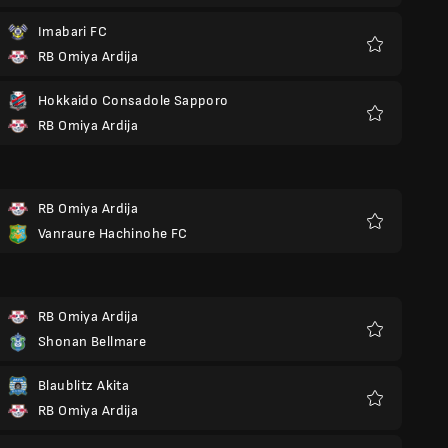
Imabari FC
RB Omiya Ardija
Favoris
Hokkaido Consadole Sapporo
RB Omiya Ardija
Favoris
RB Omiya Ardija
Vanraure Hachinohe FC
Favoris
RB Omiya Ardija
Shonan Bellmare
Favoris
Blaublitz Akita
RB Omiya Ardija
Favoris