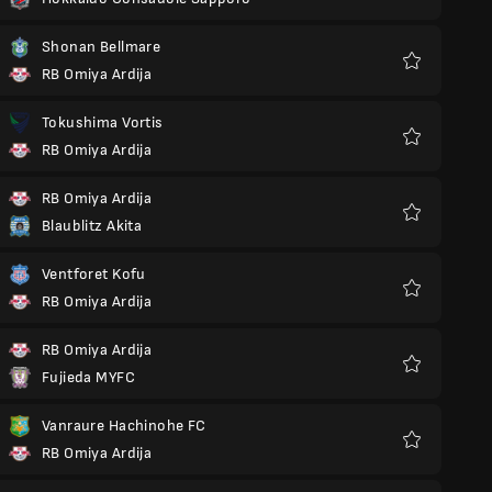
Favoris
Shonan Bellmare
RB Omiya Ardija
Favoris
Tokushima Vortis
RB Omiya Ardija
Favoris
RB Omiya Ardija
Blaublitz Akita
Favoris
Ventforet Kofu
RB Omiya Ardija
Favoris
RB Omiya Ardija
Fujieda MYFC
Favoris
Vanraure Hachinohe FC
RB Omiya Ardija
Favoris