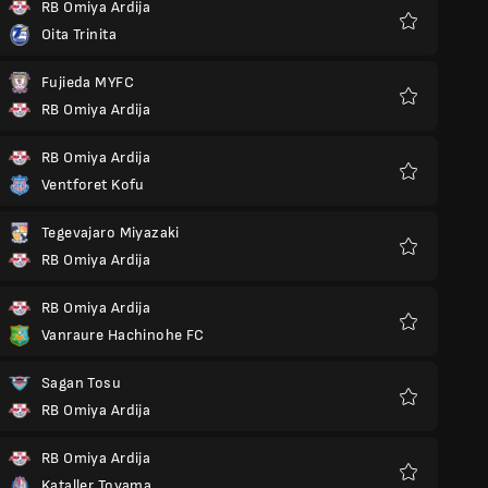
RB Omiya Ardija
Oita Trinita
Favoris
Fujieda MYFC
RB Omiya Ardija
Favoris
RB Omiya Ardija
Ventforet Kofu
Favoris
Tegevajaro Miyazaki
RB Omiya Ardija
Favoris
RB Omiya Ardija
Vanraure Hachinohe FC
Favoris
Sagan Tosu
RB Omiya Ardija
Favoris
RB Omiya Ardija
Kataller Toyama