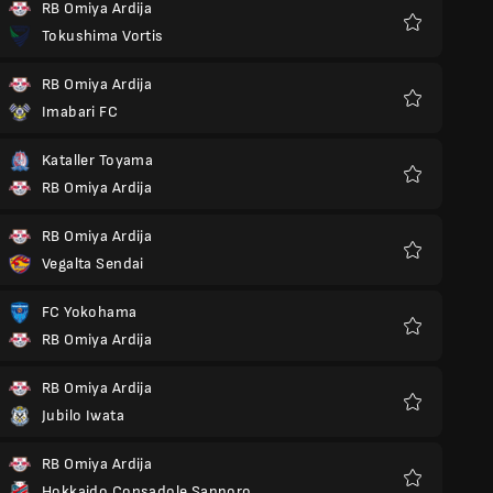
RB Omiya Ardija
Tokushima Vortis
Favoris
RB Omiya Ardija
Imabari FC
Favoris
Kataller Toyama
RB Omiya Ardija
Favoris
RB Omiya Ardija
Vegalta Sendai
Favoris
FC Yokohama
RB Omiya Ardija
Favoris
RB Omiya Ardija
Jubilo Iwata
Favoris
RB Omiya Ardija
Hokkaido Consadole Sapporo