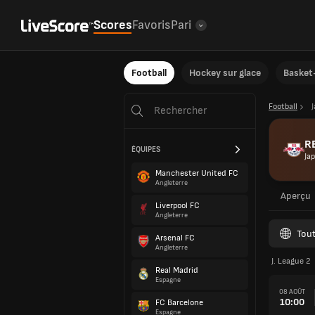
Scores
Favoris
Pari
Football
Hockey sur glace
Basket-
Football
RB
ÉQUIPES
Ja
Manchester United FC
Angleterre
Aperçu
Liverpool FC
Angleterre
Tout
Arsenal FC
Angleterre
J. League 2
Real Madrid
Espagne
08 AOÛT
10:00
FC Barcelone
Espagne