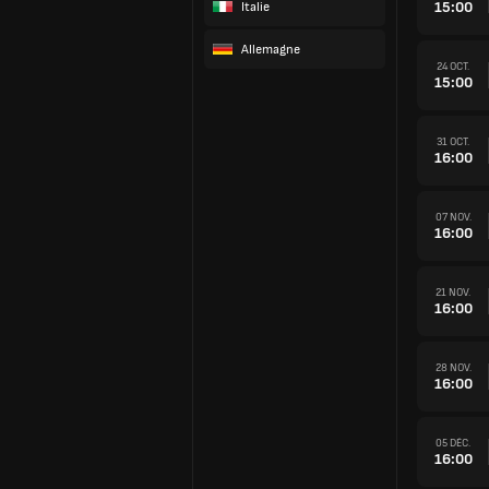
15:00
Italie
Allemagne
24 OCT.
15:00
31 OCT.
16:00
07 NOV.
16:00
21 NOV.
16:00
28 NOV.
16:00
05 DÉC.
16:00