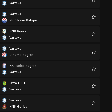
Varteks
Favoris
Varteks
NK Slaven Belupo
Favoris
HNK Rijeka
Varteks
Favoris
Varteks
Dinamo Zagreb
Favoris
NK Rudes Zagreb
Varteks
Favoris
Istra 1961
Varteks
Favoris
Varteks
HNK Gorica
Favoris