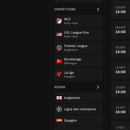
22 AOÛT
COMPÉTITIONS
15:00
MLS
États-Unis
29 AOÛT
15:00
USL League One
États-Unis
Premier League
05 SEPT.
Angleterre
15:00
Bundesliga
Allemagne
12 SEPT.
15:00
LaLiga
Espagne
RÉGION
19 SEPT.
15:00
Angleterre
10 OCT.
Ligue des champions
15:00
Espagne
17 OCT.