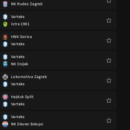
NK Rudes Zagreb
Favoris
Varteks
Istra 1961
Favoris
HNK Gorica
Varteks
Favoris
Varteks
NK Osijek
Favoris
Lokomotiva Zagreb
Varteks
Favoris
Hajduk Split
Varteks
Favoris
Varteks
NK Slaven Belupo
Favoris