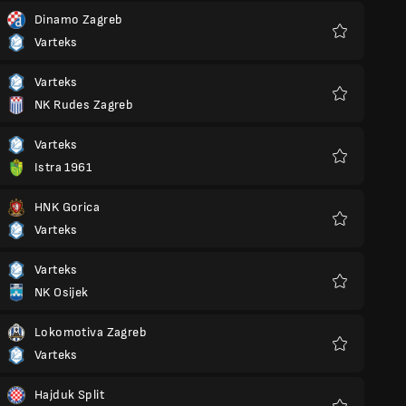
Dinamo Zagreb
Varteks
Favoris
Varteks
NK Rudes Zagreb
Favoris
Varteks
Istra 1961
Favoris
HNK Gorica
Varteks
Favoris
Varteks
NK Osijek
Favoris
Lokomotiva Zagreb
Varteks
Favoris
Hajduk Split