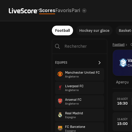
Scores
Favoris
Pari
Football
Hockey sur glace
Basket-
Football
V
ÉQUIPES
Cr
Manchester United FC
Angleterre
Aperçu
Liverpool FC
Angleterre
09 AOÛT
Arsenal FC
16:30
Angleterre
Real Madrid
Espagne
15 AOÛT
15:00
FC Barcelone
Espagne