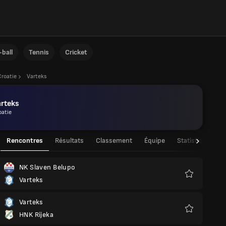
ball
Tennis
Cricket
Croatie
Varteks
arteks
oatie
Rencontres
Résultats
Classement
Équipe
Statistiques de
NK Slaven Belupo
Varteks
Favoris
Varteks
HNK Rijeka
Favoris