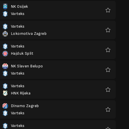
NK Osijek
Varteks
Favoris
Varteks
Lokomotiva Zagreb
Favoris
Varteks
Hajduk Split
Favoris
NK Slaven Belupo
Varteks
Favoris
Varteks
HNK Rijeka
Favoris
Dinamo Zagreb
Varteks
Favoris
Varteks