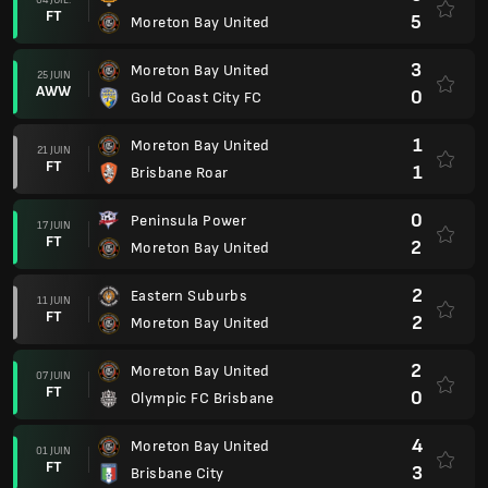
FT
5
Moreton Bay United
3
Moreton Bay United
25 JUIN
AWW
0
Gold Coast City FC
1
Moreton Bay United
21 JUIN
FT
1
Brisbane Roar
0
Peninsula Power
17 JUIN
FT
2
Moreton Bay United
2
Eastern Suburbs
11 JUIN
FT
2
Moreton Bay United
2
Moreton Bay United
07 JUIN
FT
0
Olympic FC Brisbane
4
Moreton Bay United
01 JUIN
FT
3
Brisbane City