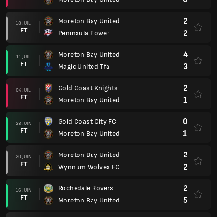
2
Moreton Bay United
18 JUIL.
FT
2
Peninsula Power
4
Moreton Bay United
11 JUIL.
FT
3
Magic United Tfa
2
Gold Coast Knights
04 JUIL.
FT
1
Moreton Bay United
0
Gold Coast City FC
28 JUIN
FT
1
Moreton Bay United
2
Moreton Bay United
20 JUIN
FT
2
Wynnum Wolves FC
2
Rochedale Rovers
16 JUIN
FT
5
Moreton Bay United