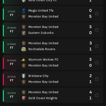
1
Gold Coast City FC
0
Magic United Tfa
07 AVR.
FT
5
Moreton Bay United
3
Moreton Bay United
28 MARS
FT
0
Eastern Suburbs
3
Moreton Bay United
21 MARS
FT
1
Rochedale Rovers
3
Wynnum Wolves FC
06 MARS
FT
0
Moreton Bay United
2
Brisbane City
28 FÉVR.
FT
1
Moreton Bay United
4
Moreton Bay United
20 FÉVR.
FT
1
Gold Coast Knights