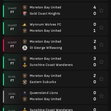
4
Moreton Bay United
15 AOÛT
FT
0
Gold Coast Knights
0
Wynnum Wolves FC
09 AOÛT
FT
1
Moreton Bay United
2
Moreton Bay United
02 AOÛT
FT
5
St George Willawong
3
Moreton Bay United
30 JUIL.
FT
0
Sunshine Coast Wanderers
2
Moreton Bay United
20 JUIL.
FT
0
Eastern Suburbs
0
Queensland Lions
13 JUIL.
FT
0
Moreton Bay United
0
Sunshine Coast Wanderers
04 JUIL.