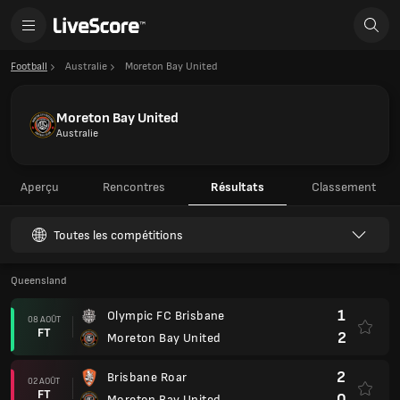
Football
Australie
Moreton Bay United
Moreton Bay United
Australie
Aperçu
Rencontres
Résultats
Classement
Toutes les compétitions
Queensland
1
Olympic FC Brisbane
08 AOÛT
FT
2
Moreton Bay United
2
Brisbane Roar
02 AOÛT
FT
0
Moreton Bay United