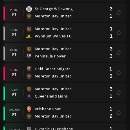
3
St George Willawong
25 MAI
FT
1
Moreton Bay United
1
Moreton Bay United
17 MAI
FT
1
Wynnum Wolves FC
3
Moreton Bay United
10 MAI
FT
3
Peninsula Power
1
Gold Coast Knights
02 MAI
FT
0
Moreton Bay United
3
Moreton Bay United
05 AVR.
FT
1
Queensland Lions
1
Brisbane Roar
22 MARS
FT
2
Moreton Bay United
1
Olympic FC Brisbane