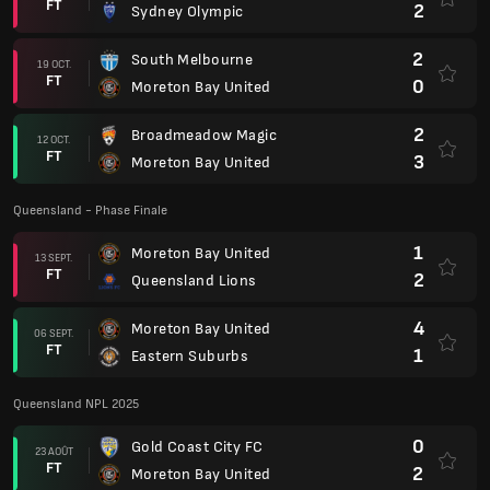
FT
2
Sydney Olympic
2
South Melbourne
19 OCT.
FT
0
Moreton Bay United
2
Broadmeadow Magic
12 OCT.
FT
3
Moreton Bay United
Queensland - Phase Finale
1
Moreton Bay United
13 SEPT.
FT
2
Queensland Lions
4
Moreton Bay United
06 SEPT.
FT
1
Eastern Suburbs
Queensland NPL 2025
0
Gold Coast City FC
23 AOÛT
FT
2
Moreton Bay United