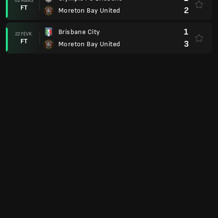
02 MARS
FT
2
Moreton Bay United
1
Brisbane City
22 FÉVR.
FT
3
Moreton Bay United