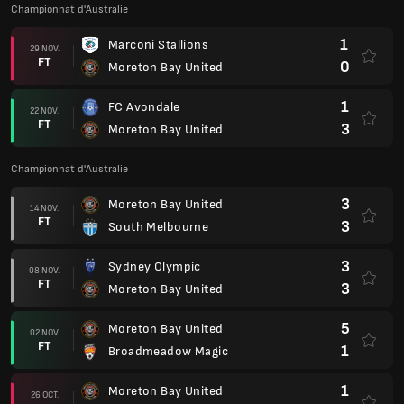
Championnat d'Australie
1
Marconi Stallions
29 NOV.
FT
0
Moreton Bay United
1
FC Avondale
22 NOV.
FT
3
Moreton Bay United
Championnat d'Australie
3
Moreton Bay United
14 NOV.
FT
3
South Melbourne
3
Sydney Olympic
08 NOV.
FT
3
Moreton Bay United
5
Moreton Bay United
02 NOV.
FT
1
Broadmeadow Magic
1
Moreton Bay United
26 OCT.