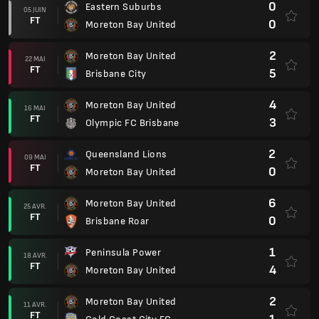
0
Eastern Suburbs
05 JUIN
FT
0
Moreton Bay United
2
Moreton Bay United
22 MAI
FT
5
Brisbane City
4
Moreton Bay United
16 MAI
FT
3
Olympic FC Brisbane
2
Queensland Lions
09 MAI
FT
0
Moreton Bay United
6
Moreton Bay United
25 AVR.
FT
0
Brisbane Roar
1
Peninsula Power
18 AVR.
FT
4
Moreton Bay United
2
Moreton Bay United
11 AVR.
FT