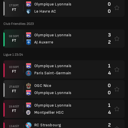
0
Olympique Lyonnais
17 SEPT.
FT
0
Le Havre AC
Club Friendlies 2023
3
Olympique Lyonnais
08 SEPT.
FT
2
AJ Auxerre
Ligue 1 23/24
1
Olympique Lyonnais
03 SEPT.
FT
4
Paris Saint-Germain
0
OGC Nice
27 AOÛT
FT
0
Olympique Lyonnais
1
Olympique Lyonnais
19 AOÛT
FT
4
Montpellier HSC
2
RC Strasbourg
13 AOÛT