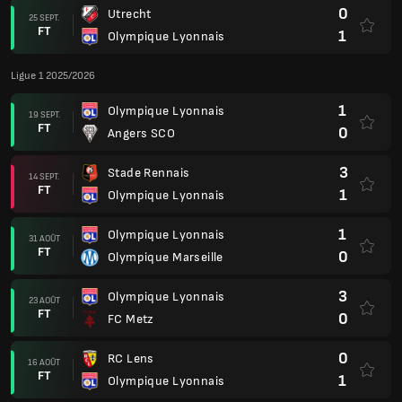
0
Utrecht
25 SEPT.
FT
1
Olympique Lyonnais
Ligue 1 2025/2026
1
Olympique Lyonnais
19 SEPT.
FT
0
Angers SCO
3
Stade Rennais
14 SEPT.
FT
1
Olympique Lyonnais
1
Olympique Lyonnais
31 AOÛT
FT
0
Olympique Marseille
3
Olympique Lyonnais
23 AOÛT
FT
0
FC Metz
0
RC Lens
16 AOÛT
FT
1
Olympique Lyonnais