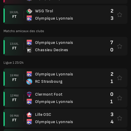
2
WSG Tirol
19 JUIL.
FT
3
Olympique Lyonnais
Matchs amicaux des clubs
7
Olympique Lyonnais
13 JUIL.
FT
0
Chassieu Decines
Ligue 1 23/24
2
Olympique Lyonnais
19 MAI
FT
1
RC Strasbourg
0
Clermont Foot
12 MAI
FT
1
Olympique Lyonnais
3
Lille OSC
06 MAI
FT
4
Olympique Lyonnais