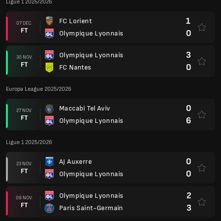
Ligue 1 2025/2026
1
FC Lorient
07 DÉC.
FT
0
Olympique Lyonnais
3
Olympique Lyonnais
30 NOV.
FT
0
FC Nantes
Europa League 2025/2026
0
Maccabi Tel Aviv
27 NOV.
FT
6
Olympique Lyonnais
Ligue 1 2025/2026
0
AJ Auxerre
23 NOV.
FT
0
Olympique Lyonnais
2
Olympique Lyonnais
09 NOV.
FT
3
Paris Saint-Germain