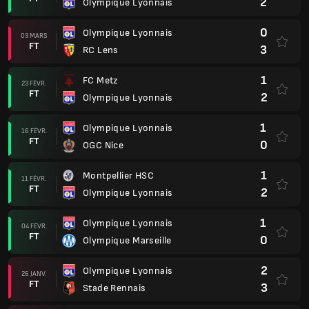
2
Olympique Lyonnais
0
Olympique Lyonnais
03 MARS
FT
3
RC Lens
1
FC Metz
23 FÉVR.
FT
2
Olympique Lyonnais
1
Olympique Lyonnais
16 FÉVR.
FT
0
OGC Nice
1
Montpellier HSC
11 FÉVR.
FT
2
Olympique Lyonnais
1
Olympique Lyonnais
04 FÉVR.
FT
0
Olympique Marseille
2
Olympique Lyonnais
26 JANV.
FT
3
Stade Rennais