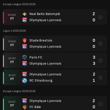
Europa League 2025/2026
2
Real Betis Balompié
06 NOV.
FT
0
Olympique Lyonnais
Ligue 1 2025/2026
0
Stade Brestois
02 NOV.
FT
0
Olympique Lyonnais
3
Paris FC
29 OCT.
FT
3
Olympique Lyonnais
2
Olympique Lyonnais
26 OCT.
FT
1
RC Strasbourg
Europa League 2025/2026
2
Olympique Lyonnais
23 OCT.
FT
0
FC Bâle