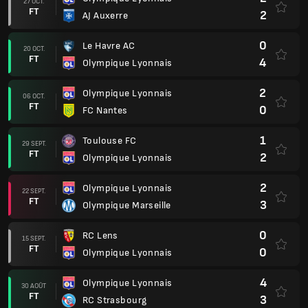
27 OCT.
FT
2
AJ Auxerre
0
Le Havre AC
20 OCT.
FT
4
Olympique Lyonnais
2
Olympique Lyonnais
06 OCT.
FT
0
FC Nantes
1
Toulouse FC
29 SEPT.
FT
2
Olympique Lyonnais
2
Olympique Lyonnais
22 SEPT.
FT
3
Olympique Marseille
0
RC Lens
15 SEPT.
FT
0
Olympique Lyonnais
4
Olympique Lyonnais
30 AOÛT
FT
3
RC Strasbourg