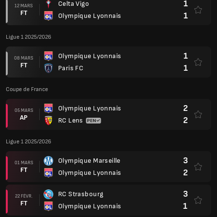
1
Celta Vigo
12 MARS
FT
1
Olympique Lyonnais
Ligue 1 2025/2026
1
Olympique Lyonnais
08 MARS
FT
1
Paris FC
Coupe de France
2
Olympique Lyonnais
05 MARS
AP
2
RC Lens
Ligue 1 2025/2026
3
Olympique Marseille
01 MARS
FT
2
Olympique Lyonnais
3
RC Strasbourg
22 FÉVR.
FT
1
Olympique Lyonnais