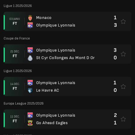
Ligue 1 2025/2026
1
Monaco
03 JANV.
FT
3
Olympique Lyonnais
Coupe de France
3
Olympique Lyonnais
21 DÉC.
FT
0
St Cyr Collonges Au Mont D Or
Ligue 1 2025/2026
1
Olympique Lyonnais
14 DÉC.
FT
0
Le Havre AC
Europa League 2025/2026
2
Olympique Lyonnais
11 DÉC.
FT
1
Go Ahead Eagles