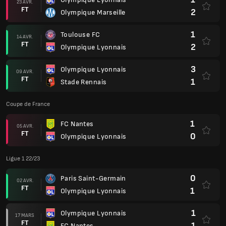
23 AVR.
FT
2
Olympique Marseille
1
Toulouse FC
14 AVR.
FT
2
Olympique Lyonnais
3
Olympique Lyonnais
09 AVR.
FT
1
Stade Rennais
Coupe de France
1
FC Nantes
05 AVR.
FT
0
Olympique Lyonnais
Ligue 1 22/23
0
Paris Saint-Germain
02 AVR.
FT
1
Olympique Lyonnais
1
Olympique Lyonnais
17 MARS
FT
1
FC Nantes