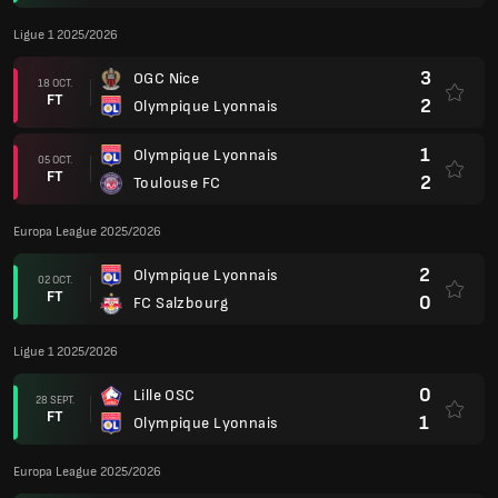
Ligue 1 2025/2026
3
OGC Nice
18 OCT.
FT
2
Olympique Lyonnais
1
Olympique Lyonnais
05 OCT.
FT
2
Toulouse FC
Europa League 2025/2026
2
Olympique Lyonnais
02 OCT.
FT
0
FC Salzbourg
Ligue 1 2025/2026
0
Lille OSC
28 SEPT.
FT
1
Olympique Lyonnais
Europa League 2025/2026