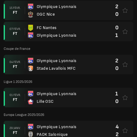
2
Olympique Lyonnais
15 FÉVR.
FT
0
OGC Nice
0
FC Nantes
07 FÉVR.
FT
1
Olympique Lyonnais
Coupe de France
2
Olympique Lyonnais
04 FÉVR.
FT
0
Stade Lavallois MFC
Ligue 1 2025/2026
1
Olympique Lyonnais
01 FÉVR.
FT
0
Lille OSC
Europa League 2025/2026
4
Olympique Lyonnais
29 JANV.
FT
2
PAOK Salonique