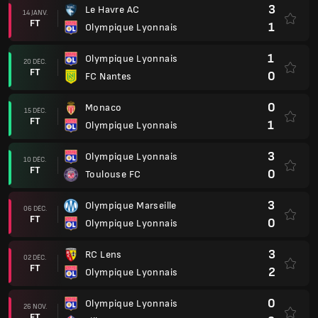
3
Le Havre AC
14 JANV.
FT
1
Olympique Lyonnais
1
Olympique Lyonnais
20 DÉC.
FT
0
FC Nantes
0
Monaco
15 DÉC.
FT
1
Olympique Lyonnais
3
Olympique Lyonnais
10 DÉC.
FT
0
Toulouse FC
3
Olympique Marseille
06 DÉC.
FT
0
Olympique Lyonnais
3
RC Lens
02 DÉC.
FT
2
Olympique Lyonnais
0
Olympique Lyonnais
26 NOV.
FT