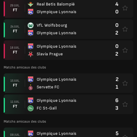
4
Real Betis Balompié
29 JUIL.
FT
0
Olympique Lyonnais
0
VfL Wolfsbourg
24 JUIL.
FT
2
Olympique Lyonnais
0
Olympique Lyonnais
18 JUIL.
FT
2
Slavia Prague
Matchs amicaux des clubs
2
Olympique Lyonnais
15 JUIL.
FT
1
Servette FC
6
Olympique Lyonnais
11 JUIL.
FT
3
FC St-Gall
Matchs amicaux des clubs
5
Olympique Lyonnais
08 JUIL.