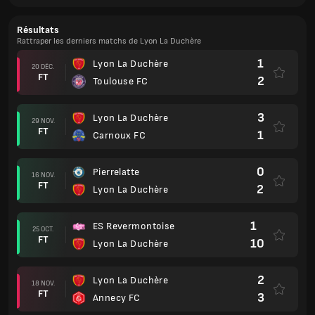
Résultats
Rattraper les derniers matchs de Lyon La Duchère
1
Lyon La Duchère
20 DÉC.
FT
2
Toulouse FC
3
Lyon La Duchère
29 NOV.
FT
1
Carnoux FC
0
Pierrelatte
16 NOV.
FT
2
Lyon La Duchère
1
ES Revermontoise
25 OCT.
FT
10
Lyon La Duchère
2
Lyon La Duchère
18 NOV.
FT
3
Annecy FC