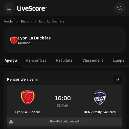
Football
Reunion
Lyon La Duchère
Lyon La Duchère
Reunion
Aperçu
Rencontres
Résultats
Classement
Équipe
Rencontre à venir
16:00
22 Août
Lyon La Duchère
GFA Rumilly-Vallières
Résultat uniquement