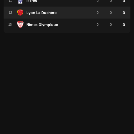
Istres
0
11
0
0
Lyon La Duchère
0
12
0
0
Nîmes Olympique
0
13
0
0