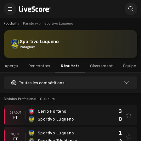
Football
Paraguay
Sportivo Luqueno
Sportivo Luqueno
Paraguay
Aperçu
Rencontres
Résultats
Classement
Équipe
Toutes les compétitions
Division Profesional - Clausura
3
Cerro Porteno
01 AOÛT
FT
0
Sportivo Luqueno
1
Sportivo Luqueno
29 JUIL.
FT
4
Sportivo Trinidense