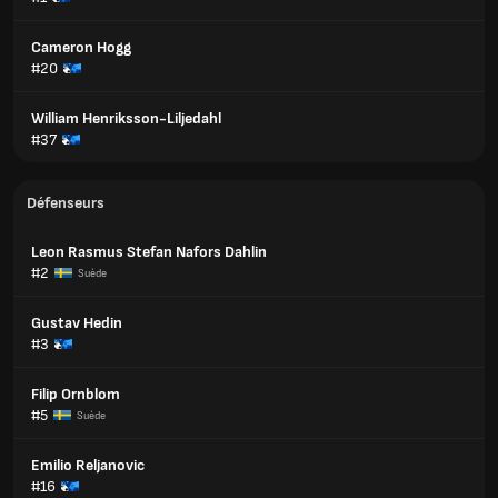
Cameron Hogg
#20
William Henriksson-Liljedahl
#37
Défenseurs
Leon Rasmus Stefan Nafors Dahlin
#2
Suède
Gustav Hedin
#3
Filip Ornblom
#5
Suède
Emilio Reljanovic
#16