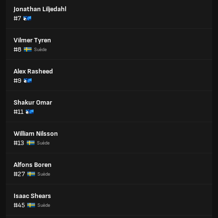
Jonathan Liljedahl
#7
Vilmer Tyren
#8
Suède
Alex Rasheed
#9
Shakur Omar
#11
William Nilsson
#13
Suède
Alfons Boren
#27
Suède
Isaac Shears
#45
Suède