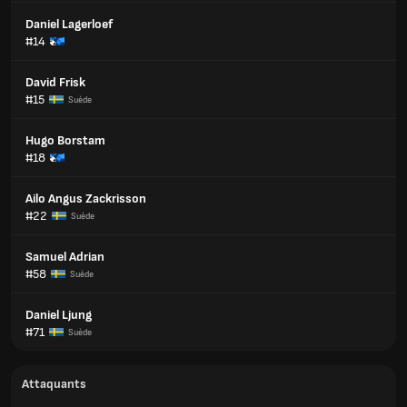
Daniel Lagerloef
#14
David Frisk
#15
Suède
Hugo Borstam
#18
Ailo Angus Zackrisson
#22
Suède
Samuel Adrian
#58
Suède
Daniel Ljung
#71
Suède
Attaquants