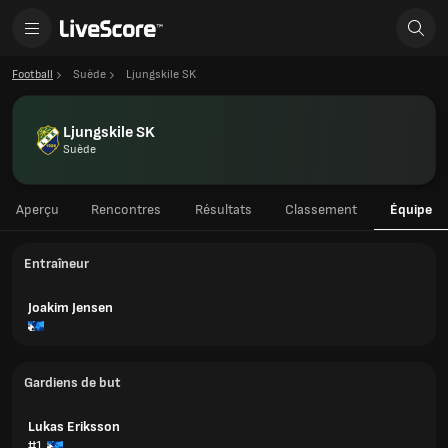
Football
Suède
Ljungskile SK
Ljungskile SK
Suède
Aperçu
Rencontres
Résultats
Classement
Équipe
Entraîneur
Joakim Jensen
Gardiens de but
Lukas Eriksson
#1