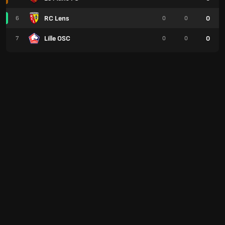
RC Lens
0
6
0
0
Lille OSC
0
7
0
0