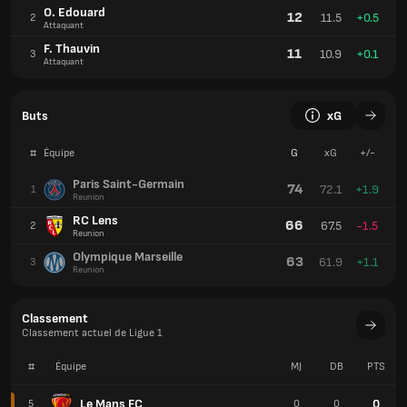
O. Edouard
12
11.5
+0.5
2
Attaquant
F. Thauvin
11
10.9
+0.1
3
Attaquant
Buts
xG
#
Équipe
G
xG
+/-
Paris Saint-Germain
74
72.1
+1.9
1
Reunion
RC Lens
66
67.5
-1.5
2
Reunion
Olympique Marseille
63
61.9
+1.1
3
Reunion
Classement
Classement actuel de Ligue 1
#
Équipe
MJ
DB
PTS
Le Mans FC
0
5
0
0