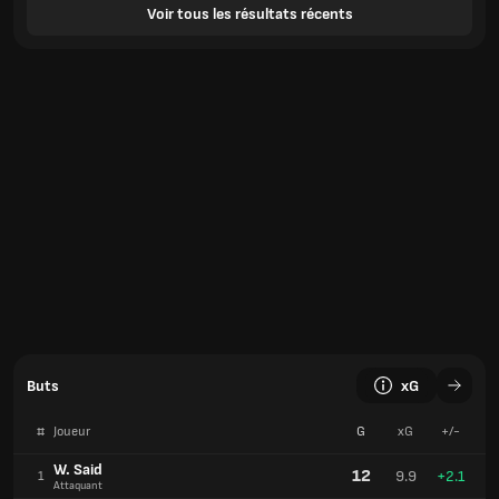
Voir tous les résultats récents
Buts
xG
#
Joueur
G
xG
+/-
W. Said
12
9.9
+2.1
1
Attaquant