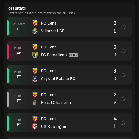
Résultats
Rattraper les derniers matchs de RC Lens
3
RC Lens
01 AOÛT
FT
1
Villarreal CF
0
RC Lens
28 JUIL.
AP
0
FC Famalicao
3
RC Lens
28 JUIL.
FT
0
Crystal Palace FC
2
RC Lens
25 JUIL.
FT
2
Royal Charleroi
4
RC Lens
18 JUIL.
FT
1
US Boulogne