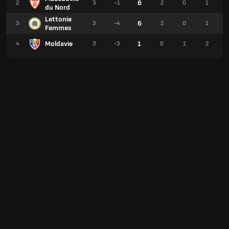
6
2
3
-1
2
0
1
du Nord
Lettonie
6
3
3
-4
2
0
1
Femmes
Moldavie
1
4
3
-3
0
1
2