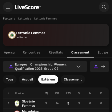
Football
Lettonie
Lettonie Femmes
Lettonie Femmes
Lettonie
Aperçu
Rencontres
Résultats
Classement
Équipe
European Championship, Women,
Qualification 2025, Group C2
Tous
Accueil
Extérieur
Classement
#
Équipe
MJ
DB
PTS
V
N
D
Slovénie
9
1
3
14
3
0
0
Femmes
Macédoine