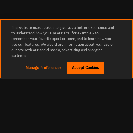
This website uses cookies to give you a better experience and
to understand how you use our site, for example - to
remember your favorite sport or team, and to learn how you
use our features. We also share information about your use of
our site with our social media, advertising and analytics
partners.
Manage Preferences
Accept Cookies
À propos
Derniers résultats de football en direct sur LiveScore
La référence incontournable des scores en direct de football, cricket, tennis,
basketball, hockey et bien plus encore. LiveScore vous tient informé des derniers
résultats et des actualités footballistiques à l’échelle mondiale. Retrouvez les
classements, calendriers et résultats sportifs actualisés en direct et en continu
de tous les grands championnats et compétitions, y compris la Primera División,
la Liga MX, la Primera A, la Copa Libertadores, la Premier League, la Liga, ainsi que