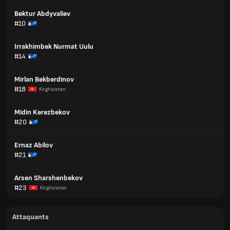
Bektur Abdyvaliev
#10
Irrakhimbek Nurmat Uulu
#14
Mirlan Bekberdinov
#18
Kirghizistan
Midin Kerezbekov
#20
Ernaz Abilov
#21
Arsen Sharshenbekov
#23
Kirghizistan
Attaquants