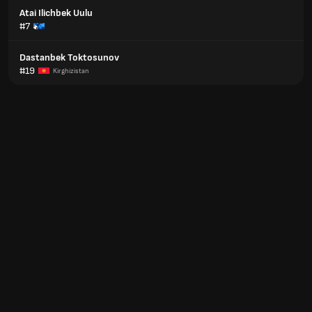
Atai Ilichbek Uulu
#7
Dastanbek Toktosunov
#19
Kirghizistan