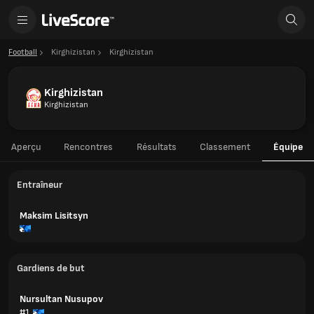
Football
Kirghizistan
Kirghizistan
Kirghizistan
Kirghizistan
Aperçu
Rencontres
Résultats
Classement
Équipe
Entraîneur
Maksim Lisitsyn
Gardiens de but
Nursultan Nusupov
#1