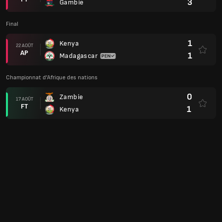
3
Gambie
Final
1
Kenya
22 AOÛT
AP
1
Madagascar
Championnat d'Afrique des nations
0
Zambie
17 AOÛT
FT
1
Kenya