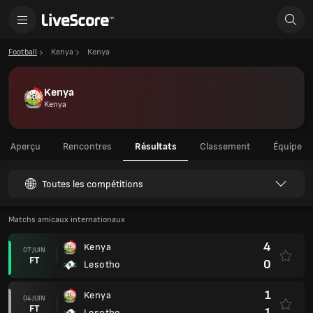
Football
Kenya
Kenya
Kenya
Kenya
Aperçu
Rencontres
Résultats
Classement
Équipe
Toutes les compétitions
Matchs amicaux internationaux
4
Kenya
07 JUIN
FT
0
Lesotho
1
Kenya
04 JUIN
FT
1
Lesotho