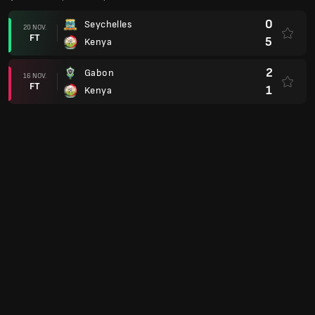
0
Seychelles
20 NOV.
FT
5
Kenya
2
Gabon
16 NOV.
FT
1
Kenya