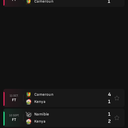
1
Cameroun
4
Cameroun
11 OCT.
FT
1
Kenya
1
Namibie
10 SEPT.
FT
2
Kenya