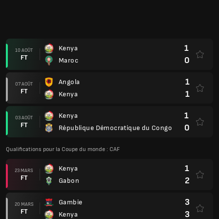
1
Kenya
10 AOÛT
FT
0
Maroc
1
Angola
07 AOÛT
FT
1
Kenya
1
Kenya
03 AOÛT
FT
0
République Démocratique du Congo
Qualifications pour la Coupe du monde : CAF
1
Kenya
23 MARS
FT
2
Gabon
3
Gambie
20 MARS
FT
3
Kenya