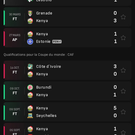
0
Grenade
30 MARS
FT
3
Kenya
1
Kenya
27 MARS
AP
1
Estonie
Qualifications pour la Coupe du monde : CAF
3
Côte d´Ivoire
14 OCT.
FT
0
Kenya
0
Burundi
09 OCT.
FT
1
Kenya
5
Kenya
09 SEPT.
FT
0
Seychelles
1
Kenya
05 SEPT.
FT