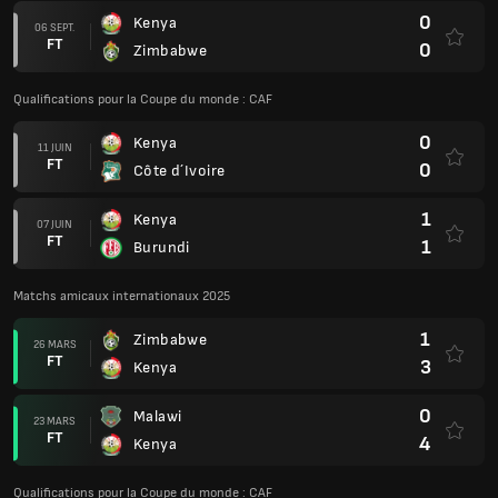
0
Kenya
06 SEPT.
FT
0
Zimbabwe
Qualifications pour la Coupe du monde : CAF
0
Kenya
11 JUIN
FT
0
Côte d´Ivoire
1
Kenya
07 JUIN
FT
1
Burundi
Matchs amicaux internationaux 2025
1
Zimbabwe
26 MARS
FT
3
Kenya
0
Malawi
23 MARS
FT
4
Kenya
Qualifications pour la Coupe du monde : CAF