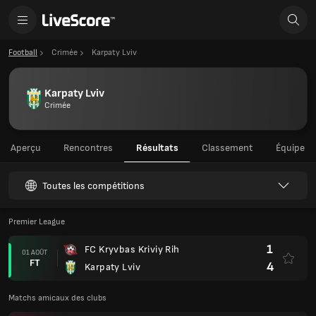
Football
Crimée
Karpaty Lviv
Karpaty Lviv
Crimée
Aperçu
Rencontres
Résultats
Classement
Équipe
Toutes les compétitions
Premier League
1
FC Kryvbas Kriviy Rih
01 AOÛT
FT
4
Karpaty Lviv
Matchs amicaux des clubs