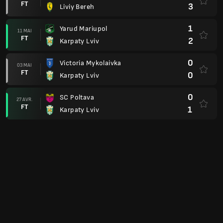
FT
3
Liviy Bereh
1
Yarud Mariupol
11 MAI
FT
2
Karpaty Lviv
0
Victoria Mykolaivka
03 MAI
FT
0
Karpaty Lviv
0
SC Poltava
27 AVR.
FT
1
Karpaty Lviv
1
Karpaty Lviv
19 AVR.
FT
2
FC Ingulets Petrove
0
Liviy Bereh
12 AVR.
FT
1
Karpaty Lviv
3
Karpaty Lviv
06 AVR.
FT
1
Yarud Mariupol