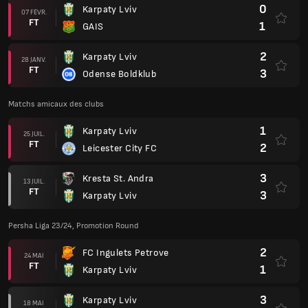
0
Karpaty Lviv
07 FÉVR.
FT
1
GAIS
2
Karpaty Lviv
28 JANV.
FT
3
Odense Boldklub
Matchs amicaux des clubs
1
Karpaty Lviv
25 JUIL.
FT
2
Leicester City FC
3
Kresta St. Andra
13 JUIL.
FT
3
Karpaty Lviv
Persha Liga 23/24, Promotion Round
2
FC Ingulets Petrove
24 MAI
FT
1
Karpaty Lviv
3
Karpaty Lviv
18 MAI