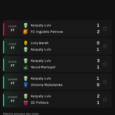
1
Karpaty Lviv
29 MARS
FT
0
Victoria Mykolaivka
2
Karpaty Lviv
23 MARS
FT
1
SC Poltava
Matchs amicaux des clubs
Sandefjord
23 FÉVR.
Ann.
Karpaty Lviv