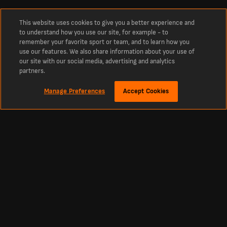
This website uses cookies to give you a better experience and
to understand how you use our site, for example - to
remember your favorite sport or team, and to learn how you
use our features. We also share information about your use of
our site with our social media, advertising and analytics
partners.
Manage Preferences
Accept Cookies
À propos
Japon : derniers scores et résultats sportifs en direct
Les derniers scores de Japon, en direct aujourd'hui Les derniers scores et
résultats sportifs de Japon pour cette saison. Découvrez le classement, les
dernières infos sportives et les résultats de la saison précédente.