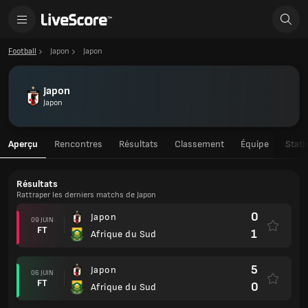
Football
Japon
Japon
Japon
Japon
Aperçu
Rencontres
Résultats
Classement
Équipe
Stati
Résultats
Rattraper les derniers matchs de Japon
0
Japon
09 JUIN
FT
1
Afrique du Sud
5
Japon
06 JUIN
FT
0
Afrique du Sud