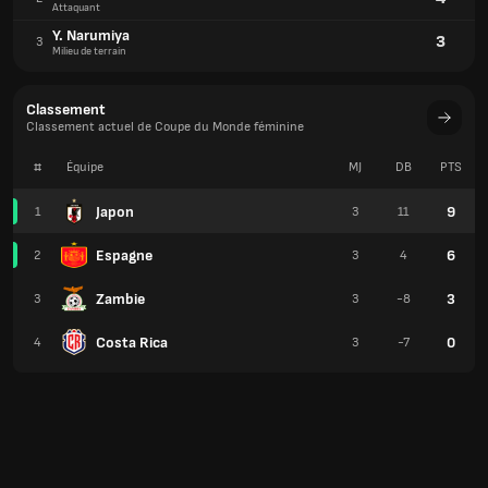
Attaquant
Y. Narumiya
3
3
Milieu de terrain
Classement
Classement actuel de Coupe du Monde féminine
#
Équipe
MJ
DB
PTS
Japon
9
1
3
11
Espagne
6
2
3
4
Zambie
3
3
3
-8
Costa Rica
0
4
3
-7