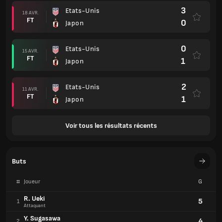
3
Etats-Unis
18 AVR.
FT
0
Japon
0
Etats-Unis
15 AVR.
FT
1
Japon
2
Etats-Unis
11 AVR.
FT
1
Japon
Voir tous les résultats récents
Buts
#
Joueur
G
R. Ueki
5
1
Attaquant
Y. Sugasawa
4
2