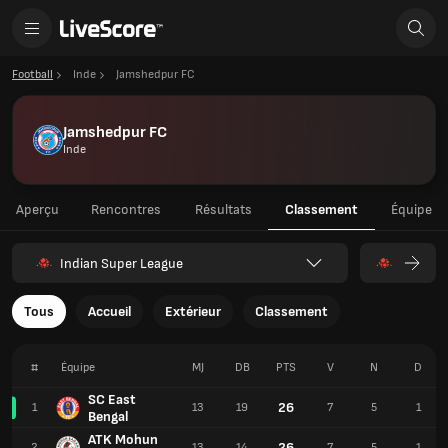
Football
Inde
Jamshedpur FC
Jamshedpur FC
Inde
Aperçu
Rencontres
Résultats
Classement
Équipe
Indian Super League
Tous
Accueil
Extérieur
Classement
#
Équipe
MJ
DB
PTS
V
N
D
SC East
26
1
13
19
7
5
1
Bengal
ATK Mohun
26
2
13
14
7
5
1