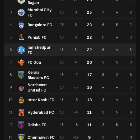
Bagan
Mumbai City
25
3
13
8
7
4
2
FC
Bangalore FC
23
4
13
6
6
5
2
Punjab FC
22
5
13
6
6
4
3
Jamshedpur
22
6
13
5
6
4
3
FC
FC Goa
20
7
13
4
5
5
3
Kerala
17
8
13
-2
5
2
6
Blasters FC
Northeast
16
9
13
-5
4
4
5
United FC
Inter Kashi FC
13
10
13
-6
3
4
6
Hyderabad FC
11
11
13
-4
2
5
6
Odisha FC
11
12
13
-8
2
5
6
Chennaiyin FC
9
13
13
-12
2
3
8