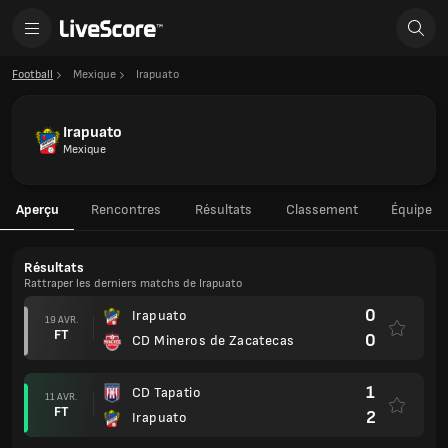
Football
Mexique
Irapuato
Irapuato
Mexique
Aperçu
Rencontres
Résultats
Classement
Équipe
Résultats
Rattraper les derniers matchs de Irapuato
0
Irapuato
19 AVR.
FT
0
CD Mineros de Zacatecas
1
CD Tapatio
11 AVR.
FT
2
Irapuato