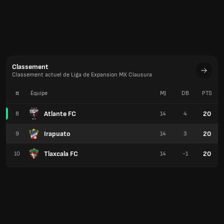
Classement
Classement actuel de Liga de Expansion MX Clausura
#
Équipe
MJ
DB
PTS
Atlante FC
20
8
14
4
Irapuato
20
9
14
3
Tlaxcala FC
20
10
14
-1