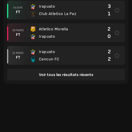
3
Irapuato
04 AVR.
FT
1
Club Atletico La Paz
2
Atletico Morelia
29 MARS
FT
0
Irapuato
2
Irapuato
21 MARS
FT
2
Cancun FC
Voir tous les résultats récents