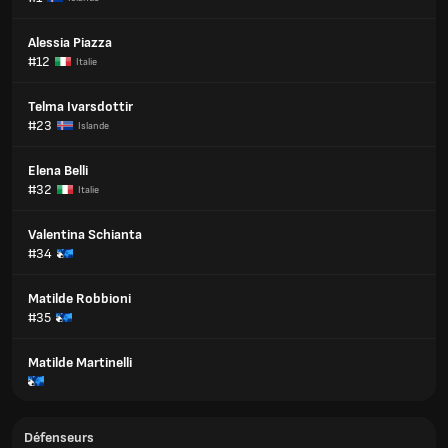
Alessia Piazza
#12
Italie
Telma Ivarsdottir
#23
Islande
Elena Belli
#32
Italie
Valentina Schianta
#34
Matilde Robbioni
#35
Matilde Martinelli
Défenseurs