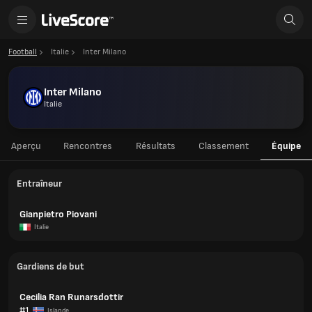
Football
Italie
Inter Milano
Inter Milano
Italie
Aperçu
Rencontres
Résultats
Classement
Équipe
Entraîneur
Gianpietro Piovani
Italie
Gardiens de but
Cecilia Ran Runarsdottir
#1
Islande