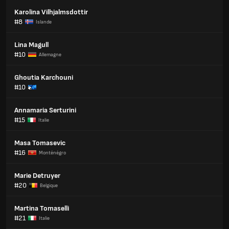
Karolina Vilhjalmsdottir
#8
Islande
Lina Magull
#10
Allemagne
Ghoutia Karchouni
#10
Annamaria Serturini
#15
Italie
Masa Tomasevic
#16
Monténégro
Marie Detruyer
#20
Belgique
Martina Tomaselli
#21
Italie