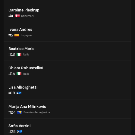
Caroline Pleidrup
#4
Danemark
Ivana Andres
#5
Espagne
Beatrice Merlo
#13
Italie
Chiara Robustellini
#14
Italie
Lisa Alborghetti
#19
Marija Ana Milinkovic
#24
Bosnie-Herzégovine
Sofia Verrini
#28