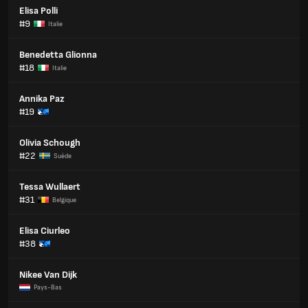
Elisa Polli
#9
Italie
Benedetta Glionna
#18
Italie
Annika Paz
#19
Olivia Schough
#22
Suède
Tessa Wullaert
#31
Belgique
Elisa Ciurleo
#38
Nikee Van Dijk
Pays-Bas